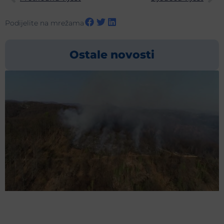
Podijelite na mrežama
Ostale novosti