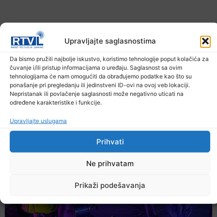
Upravljajte saglasnostima
Da bismo pružili najbolje iskustvo, koristimo tehnologije poput kolačića za
čuvanje i/ili pristup informacijama o uređaju. Saglasnost sa ovim
tehnologijama će nam omogućiti da obrađujemo podatke kao što su
U TK povećan broj požara
ponašanje pri pregledanju ili jedinstveni ID-ovi na ovoj veb lokaciji.
Nepristanak ili povlačenje saglasnosti može negativno uticati na
7. Augusta 2026.
određene karakteristike i funkcije.
Upravljajte uslugama
Prihvati
Ne prihvatam
Prikaži podešavanja