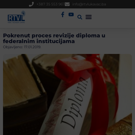
+387 35 553 967
info@rtvlukavac.ba
Radio Uživo
Sjednica Gradskog Vijeća
Pokrenut proces revizije diploma u
federalnim institucijama
Objavljeno:
17.01.2019.