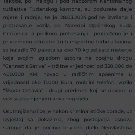
Takođe, po nalogu i pod nadzorom Kantonalnog
tužilaštva Tuzlanskog kantona, su poduzete dalje
mjere i radnje, te je 28.03.2024.godine izvršeno i
pretresanje vozila po Naredbi Općinskog suda
Gračanica, a prilikom pretresanja pronađeno je i
privremeno oduzeto: tri transportne torbe u kojima
se nalazilo 70 paketa sa oko 70 kg zeljaste materije
koja svojim izgledom asocira na opojnu drogu
“Cannabis Sativa” – tržišne vrijednosti od 350.000 do
400.000 KM, novac u različitim apoenima u
vrijednosti oko 11.000 Eura, mobilni telefon, vozilo
“Škoda Octavia” i drugi predmeti koji se dovode u
vezi sa počinjenjem krivičnog djela.
Osumnjičeno lice je nakon kriminalističke obrade, uz
Izvještaj sa dokazima, zbog postojanja osnova
sumnje da je počinio krivično djelo Neovlaštena