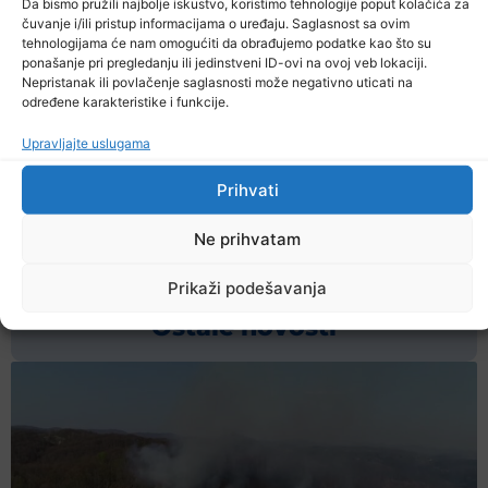
Da bismo pružili najbolje iskustvo, koristimo tehnologije poput kolačića za
sumnje da je počinio krivično djelo Neovlaštena
čuvanje i/ili pristup informacijama o uređaju. Saglasnost sa ovim
tehnologijama će nam omogućiti da obrađujemo podatke kao što su
proizvodnja i stavljanje u promet opojnih droga iz
ponašanje pri pregledanju ili jedinstveni ID-ovi na ovoj veb lokaciji.
člana 238. Krivičnog zakona Federacije Bosne i
Nepristanak ili povlačenje saglasnosti može negativno uticati na
određene karakteristike i funkcije.
Hercegovine, predato Kantonalnom tužilaštvu
Tuzlanskog kantona na nadležno postupanje.
Upravljajte uslugama
Prihvati
Prethodna vijest
Sljedeća vijest
Ne prihvatam
Podijelite na mrežama
Prikaži podešavanja
Ostale novosti