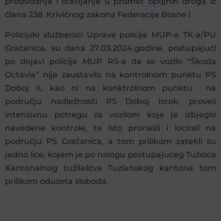
proizvodnja i stavljanje u promet opojnih droga iz
člana 238. Krivičnog zakona Federacije Bosne i
Policijski službenici Uprave policije MUP-a TK-a/PU
Gračanica, su dana 27.03.2024.godine, postupajući
po dojavi policije MUP RS-a da se vozilo “Škoda
Octavia” nije zaustavilo na kontrolnom punktu PS
Doboj II, kao ni na konktrolnom punktu na
području nadležnosti PS Doboj Istok, proveli
intenzivnu potregu za vozilom koje je izbjeglo
navedene kontrole, te isto pronašli i locirali na
području PS Gračanica, a tom prilikom zatekli su
jedno lice, kojem je po nalogu postupajućeg Tužioca
Kantonalnog tužilaštva Tuzlanskog kantona tom
prilikom oduzeta sloboda.