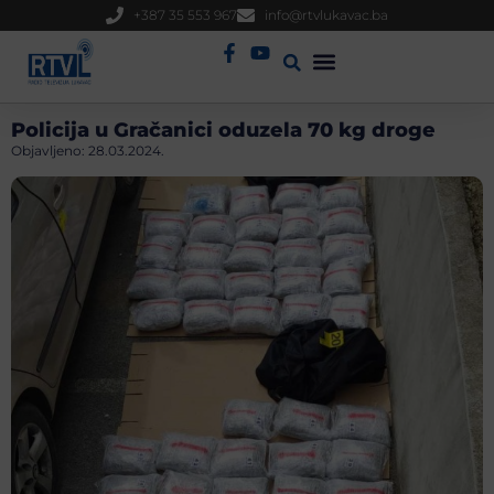
+387 35 553 967
info@rtvlukavac.ba
Radio Uživo
Sjednica Gradskog Vijeća
Policija u Gračanici oduzela 70 kg droge
Objavljeno:
28.03.2024.