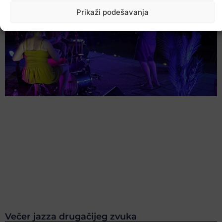
Prikaži podešavanja
Večer jazza drugačijeg zvuka