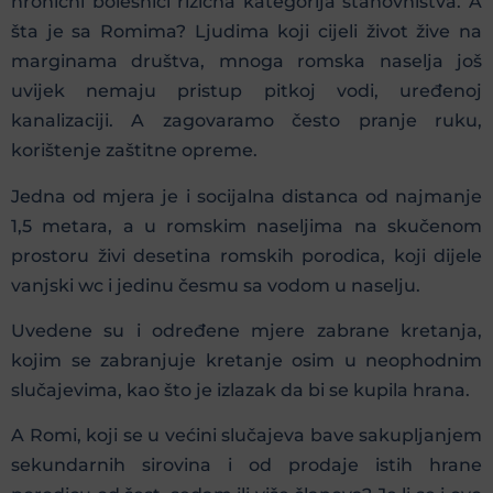
hronični bolesnici rizična kategorija stanovništva. A
šta je sa Romima? Ljudima koji cijeli život žive na
marginama društva, mnoga romska naselja još
uvijek nemaju pristup pitkoj vodi, uređenoj
kanalizaciji. A zagovaramo često pranje ruku,
korištenje zaštitne opreme.
Jedna od mjera je i socijalna distanca od najmanje
1,5 metara, a u romskim naseljima na skučenom
prostoru živi desetina romskih porodica, koji dijele
vanjski wc i jedinu česmu sa vodom u naselju.
Uvedene su i određene mjere zabrane kretanja,
kojim se zabranjuje kretanje osim u neophodnim
slučajevima, kao što je izlazak da bi se kupila hrana.
A Romi, koji se u većini slučajeva bave sakupljanjem
sekundarnih sirovina i od prodaje istih hrane