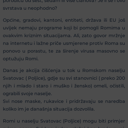
porodicu od šest, sedam ili više članova? Je li se i ovo
svrstava u neophodno?
Općine, gradovi, kantoni, entiteti, država ili EU još
uvijek nemaju programe koji bi pomogli Romima u
ovakvim kriznim situacijama. Ali, zato govor mržnje
na internetu i lažne priče usmjerene protiv Roma su
ponovo u porastu, te za širenje virusa masovno se
optužuju Romi.
Danas je akcija čišćenja u tok u Romskom naselju
Svatovac ( Poljice), gdje su svi stanovnici ( preko 200
njih i mlado i staro i muško i žensko) omeli, očistili,
ograbili svoje naselje.
Svi nose maske, rukavice i pridržavaju se naredba
koliko im je današnja situacija dozvolila.
Romi u naselju Svatovac (Poljice) mogu biti primjer