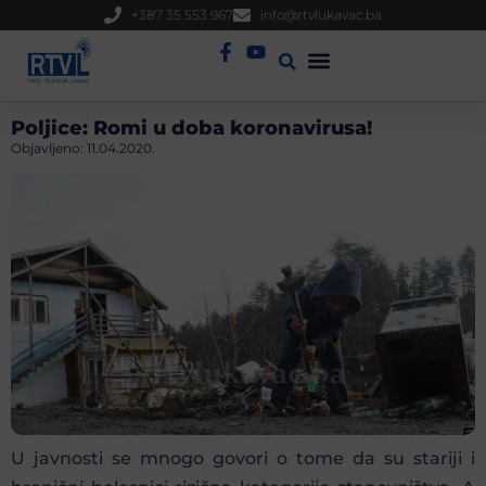
+387 35 553 967
info@rtvlukavac.ba
Radio Uživo
Sjednica Gradskog Vijeća
Poljice: Romi u doba koronavirusa!
Objavljeno:
11.04.2020.
U javnosti se mnogo govori o tome da su stariji i