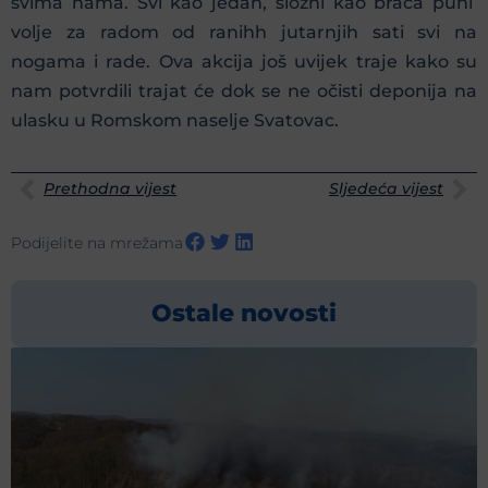
svima nama. Svi kao jedan, složni kao braća puni
volje za radom od ranihh jutarnjih sati svi na
nogama i rade. Ova akcija još uvijek traje kako su
nam potvrdili trajat će dok se ne očisti deponija na
ulasku u Romskom naselje Svatovac.
Prethodna vijest
Sljedeća vijest
Podijelite na mrežama
Ostale novosti