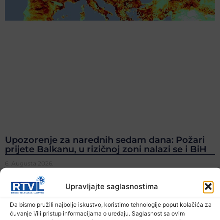
Upozorenje za narednih sedam dana: Požari
prijete Balkanu, u rizičnoj zoni nalazi se i BiH
6. Augusta 2026.
Upravljajte saglasnostima
Da bismo pružili najbolje iskustvo, koristimo tehnologije poput kolačića za
čuvanje i/ili pristup informacijama o uređaju. Saglasnost sa ovim