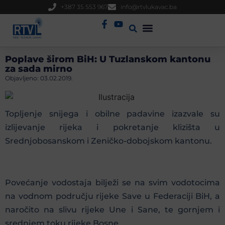
+387 35 553 967
info@rtvlukavac.ba
Radio Uživo
Sjednica Gradskog Vijeća
Poplave širom BiH: U Tuzlanskom kantonu
za sada mirno
Objavljeno:
03.02.2019.
Topljenje snijega i obilne padavine izazvale su
izlijevanje rijeka i pokretanje klizišta u
Srednjobosanskom i Zeničko-dobojskom kantonu.
Povećanje vodostaja bilježi se na svim vodotocima
na vodnom području rijeke Save u Federaciji BiH, a
naročito na slivu rijeke Une i Sane, te gornjem i
srednjem toku rijeke Bosne.