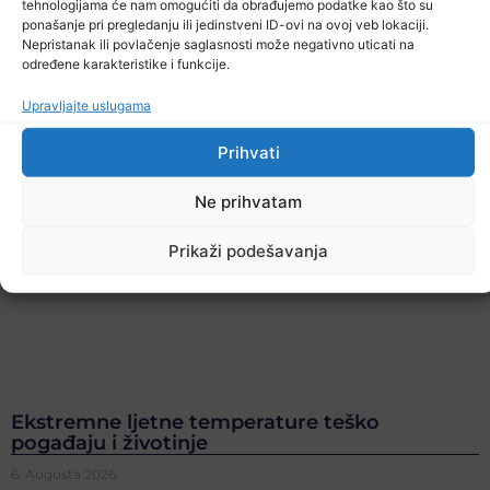
tehnologijama će nam omogućiti da obrađujemo podatke kao što su
ponašanje pri pregledanju ili jedinstveni ID-ovi na ovoj veb lokaciji.
Nepristanak ili povlačenje saglasnosti može negativno uticati na
određene karakteristike i funkcije.
Upravljajte uslugama
Prihvati
Ne prihvatam
Prikaži podešavanja
Ekstremne ljetne temperature teško
pogađaju i životinje
6. Augusta 2026.