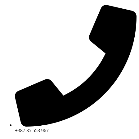
Skip
to
content
+387 35 553 967