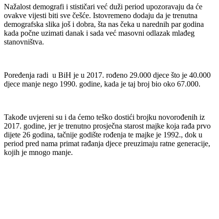
Nažalost demografi i stističari već duži period upozoravaju da će
ovakve vijesti biti sve češće. Istovremeno dodaju da je trenutna
demografska slika još i dobra, šta nas čeka u narednih par godina
kada počne uzimati danak i sada već masovni odlazak mlađeg
stanovništva.
Poređenja radi u BiH je u 2017. rođeno 29.000 djece što je 40.000
djece manje nego 1990. godine, kada je taj broj bio oko 67.000.
Takođe uvjereni su i da ćemo teško dostići brojku novorođenih iz
2017. godine, jer je trenutno prosječna starost majke koja rađa prvo
dijete 26 godina, tačnije godište rođenja te majke je 1992., dok u
period pred nama primat rađanja djece preuzimaju ratne generacije,
kojih je mnogo manje.