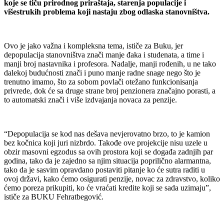
koje se tiču prirodnog priraštaja, starenja populacije i
višestrukih problema koji nastaju zbog odlaska stanovništva.
Ovo je jako važna i kompleksna tema, ističe za Buku, jer
depopulacija stanovništva znači manje đaka i studenata, a time i
manji broj nastavnika i profesora. Nadalje, manji rođenih, u ne tako
dalekoj budućnosti znači i puno manje radne snage nego što je
trenutno imamo, što za sobom povlači otežano funkcionisanja
privrede, dok će sa druge strane broj penzionera značajno porasti, a
to automatski znači i više izdvajanja novaca za penzije.
“Depopulacija se kod nas dešava nevjerovatno brzo, to je kamion
bez kočnica koji juri nizbrdo. Takođe ove projekcije nisu uzele u
obzir masovni egzodus sa ovih prostora koji se događa zadnjih par
godina, tako da je zajedno sa njim situacija poprilično alarmantna,
tako da je sasvim opravdano postaviti pitanje ko će sutra raditi u
ovoj državi, kako ćemo osigurati penzije, novac za zdravstvo, koliko
ćemo poreza prikupiti, ko će vraćati kredite koji se sada uzimaju”,
ističe za BUKU Fehratbegović.