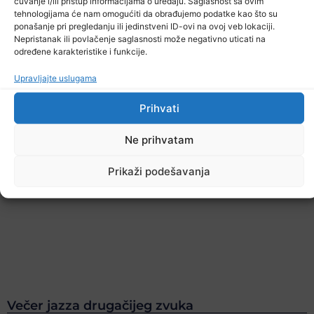
čuvanje i/ili pristup informacijama o uređaju. Saglasnost sa ovim
tehnologijama će nam omogućiti da obrađujemo podatke kao što su
ponašanje pri pregledanju ili jedinstveni ID-ovi na ovoj veb lokaciji.
Nepristanak ili povlačenje saglasnosti može negativno uticati na
određene karakteristike i funkcije.
Upravljajte uslugama
Prihvati
Ne prihvatam
Prikaži podešavanja
Večer jazza drugačijeg zvuka