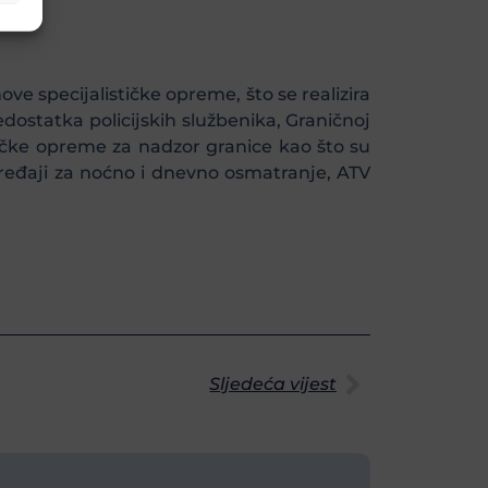
e specijalističke opreme, što se realizira
dostatka policijskih službenika, Graničnoj
stičke opreme za nadzor granice kao što su
 uređaji za noćno i dnevno osmatranje, ATV
Sljedeća vijest