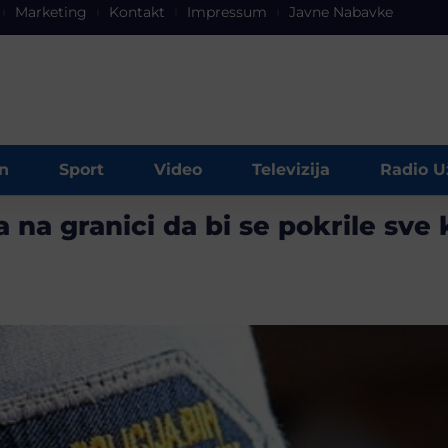
Marketing
Kontakt
Impressum
Javne Nabavke
n
Sport
Video
Televizija
Radio U
 na granici da bi se pokrile sve 