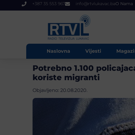
+387 35 553 967
info@rtvlukavac.ba
O Nama
Naslovna
Vijesti
Magazi
Potrebno 1.100 policajaca
koriste migranti
Objavljeno:
20.08.2020.