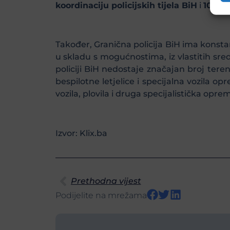
koordinaciju policijskih tijela BiH
i
10 pri
Također, Granična policija BiH ima konsta
u skladu s mogućnostima, iz vlastitih sre
policiji BiH nedostaje značajan broj tere
bespilotne letjelice i specijalna vozila 
vozila, plovila i druga specijalistička opre
Izvor: Klix.ba
Prethodna vijest
Podijelite na mrežama