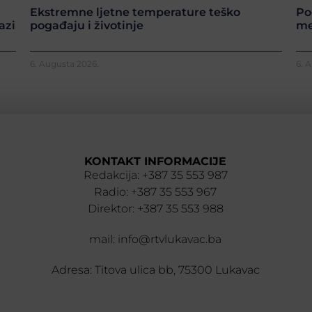
Ekstremne ljetne temperature teško
Po
azi
pogađaju i životinje
me
6. Augusta 2026.
6. 
KONTAKT INFORMACIJE
Redakcija: +387 35 553 987
Radio: +387 35 553 967
Direktor: +387 35 553 988
mail: info@rtvlukavac.ba
Adresa: Titova ulica bb, 75300 Lukavac