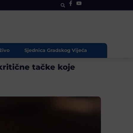
živo
Sjednica Gradskog Vijeća
kritične tačke koje