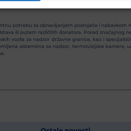
padnika SIPA-e
“, istakla je Vican.
ntnu potrebu za obnavljanjem postojeće i nabavkom nov
dstava ili putem različitih donatora. Pored značajnog ne
nskih vozila za nadzor državne granice, kao i specijali
opremljena sistemima za nadzor, termovizijske kamere,
ma.
Ostale novosti