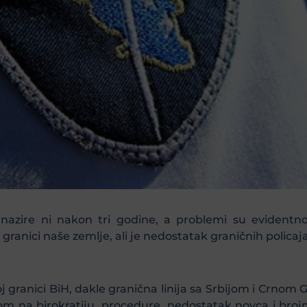
azire ni nakon tri godine, a problemi su evidentno 
granici naše zemlje, ali je nedostatak graničnih policaj
oj granici BiH, dakle granična linija sa Srbijom i Crnom
zirom na birokratiju, procedure, nedostatak novca i br