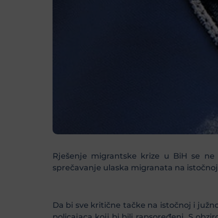
Rješenje migrantske krize u BiH se ne n
sprečavanje ulaska migranata na istočnoj 
Da bi sve kritične tačke na istočnoj i južn
policajaca koji bi bili rapsoređeni. S ob