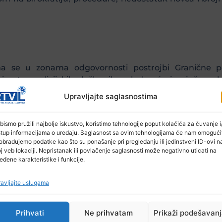
a se u zonama odgovornosti postrojbi Granične po
sustvo policijskih službenika, obuhvaća i pojačano kor
pecijalističke opreme za nadzor granice i druge opreme
Upravljajte saglasnostima
bismo pružili najbolje iskustvo, koristimo tehnologije poput kolačića za čuvanje i/
stup informacijama o uređaju. Saglasnost sa ovim tehnologijama će nam omogući
 otprilike tri godine, Granična policija kontinuirano 
obrađujemo podatke kao što su ponašanje pri pregledanju ili jedinstveni ID-ovi n
j veb lokaciji. Nepristanak ili povlačenje saglasnosti može negativno uticati na
ika Granične policije BiH u jedinice koje su najviše 
eđene karakteristike i funkcije.
točna granica sa Srbijom.
avljajte uslugama
ciji BiH angažiraju policijski službenici Direkcije za k
Prihvati
Ne prihvatam
Prikaži podešavan
poslovima nadzora i zaštite državne granice je angažir