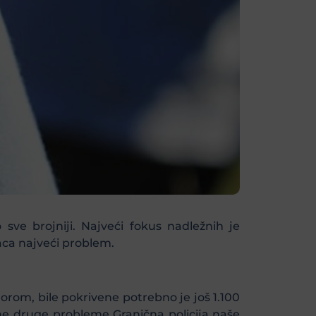
sve brojniji. Najveći fokus nadležnih je
aca najveći problem.
 Gorom, bile pokrivene potrebno je još 1.100
ojne druge probleme Granična policija naše