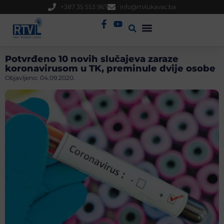
+387 35 553 967
info@rtvlukavac.ba
Radio Uživo
Sjednica Gradskog Vijeća
Potvrđeno 10 novih slučajeva zaraze
koronavirusom u TK, preminule dvije osobe
Objavljeno:
04.09.2020.