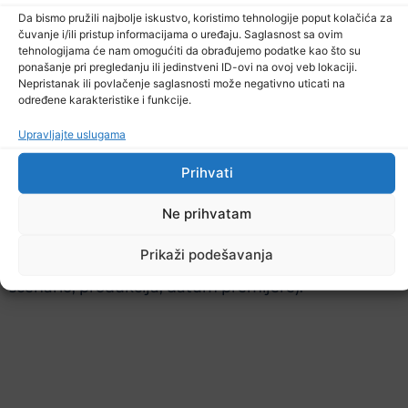
Da bismo pružili najbolje iskustvo, koristimo tehnologije poput kolačića za
čuvanje i/ili pristup informacijama o uređaju. Saglasnost sa ovim
tehnologijama će nam omogućiti da obrađujemo podatke kao što su
ponašanje pri pregledanju ili jedinstveni ID-ovi na ovoj veb lokaciji.
Nepristanak ili povlačenje saglasnosti može negativno uticati na
određene karakteristike i funkcije.
Upravljajte uslugama
Prihvati
Prijava mora da sadrži: 1. Lični podaci autora/ice (ime
prezime, adresa, kontakt), 2. CV autora/ice, 3. Link za
Ne prihvatam
kandidovano filmsko djelo i u koju kategoriju
Prikaži podešavanja
aplicira, 4. Podaci o filmskom djelu (naziv, režija,
scenario, produkcija, datum premijere).