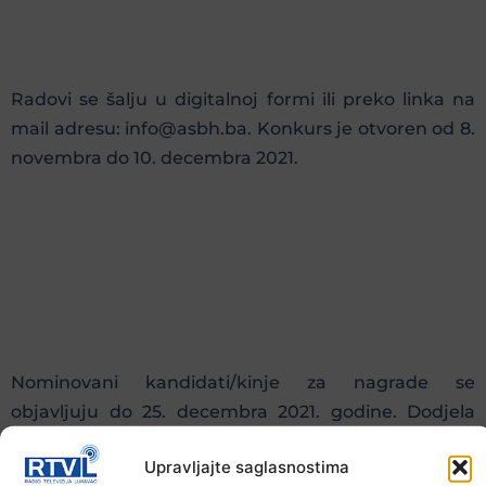
Radovi se šalju u digitalnoj formi ili preko linka na
mail adresu: info@asbh.ba. Konkurs je otvoren od 8.
novembra do 10. decembra 2021.
Nominovani kandidati/kinje za nagrade se
objavljuju do 25. decembra 2021. godine. Dodjela
nagrade JAN planirana je za 17. januar 2022. godine.
Upravljajte saglasnostima