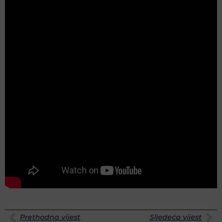
Prethodna vijest
Sljedeća vijest