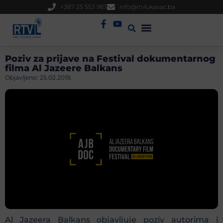
+387 35 553 967
info@rtvlukavac.ba
Radio Uživo
Sjednica Gradskog Vijeća
Poziv za prijave na Festival dokumentarnog
filma Al Jazeere Balkans
Objavljeno:
25.02.2019.
Al Jazeera Balkans objavljuje poziv autorima i