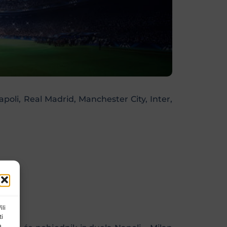
poli, Real Madrid, Manchester City, Inter,
ili
ti
a