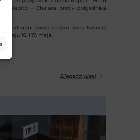
igrat će pobjednik iz duela Napoli – Milan
eal Madrid – Chelsea protiv pobjednika
i biti odigrani svega sedam dana kasnije,
 igraju 16. i 17. maja.
ja
bul.
Sljedeća vijest