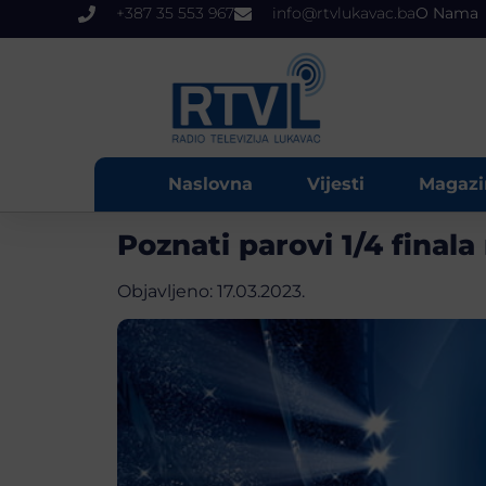
+387 35 553 967
info@rtvlukavac.ba
O Nama
Naslovna
Vijesti
Magazi
Poznati parovi 1/4 fina
Objavljeno:
17.03.2023.