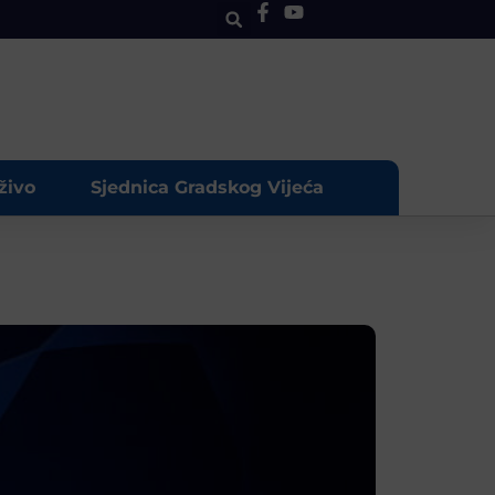
živo
Sjednica Gradskog Vijeća