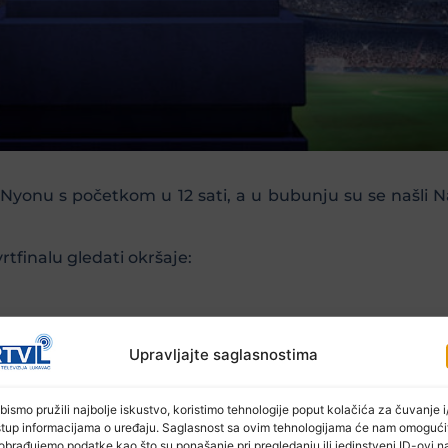
 Nyonu s početkom u 12 sati, a u bubunju su se našli Na
tfinalu gledati okršaje:
Upravljajte saglasnostima
bismo pružili najbolje iskustvo, koristimo tehnologije poput kolačića za čuvanje i/
stup informacijama o uređaju. Saglasnost sa ovim tehnologijama će nam omogući
obrađujemo podatke kao što su ponašanje pri pregledanju ili jedinstveni ID-ovi n