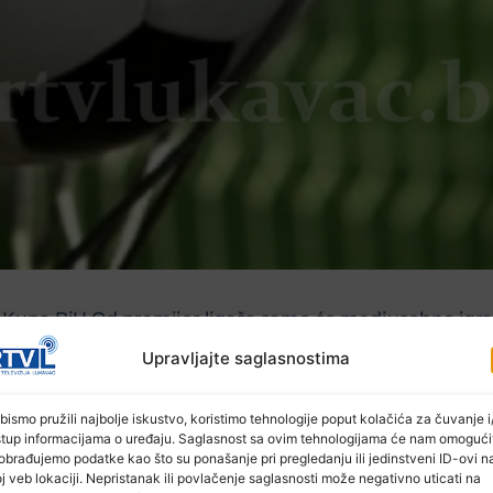
g Kupa BiH.Od premijer ligaša samo će medjusobno igrat
Upravljajte saglasnostima
bismo pružili najbolje iskustvo, koristimo tehnologije poput kolačića za čuvanje i/
stup informacijama o uređaju. Saglasnost sa ovim tehnologijama će nam omogući
obrađujemo podatke kao što su ponašanje pri pregledanju ili jedinstveni ID-ovi n
j veb lokaciji. Nepristanak ili povlačenje saglasnosti može negativno uticati na