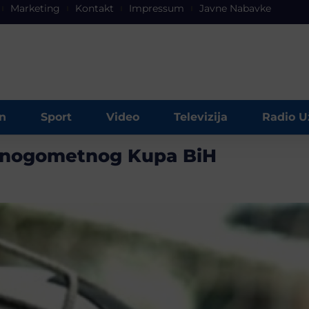
Marketing
Kontakt
Impressum
Javne Nabavke
n
Sport
Video
Televizija
Radio U
la nogometnog Kupa BiH