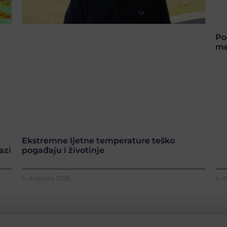
Po
me
Ekstremne ljetne temperature teško
azi
pogađaju i životinje
6. Augusta 2026.
6. 