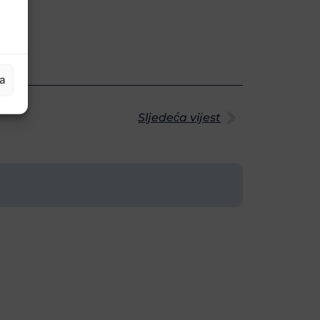
ja
Sljedeća vijest