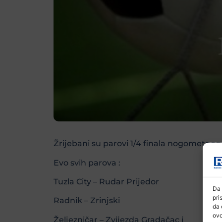
Žrijebani su parovi 1/4 finala nogometno
Evo svih parova :
Tuzla City – Rudar Prijedor
Da 
pri
Radnik – Zrinjski
da 
ovo
Željezničar – Zvijezda Gradačac i