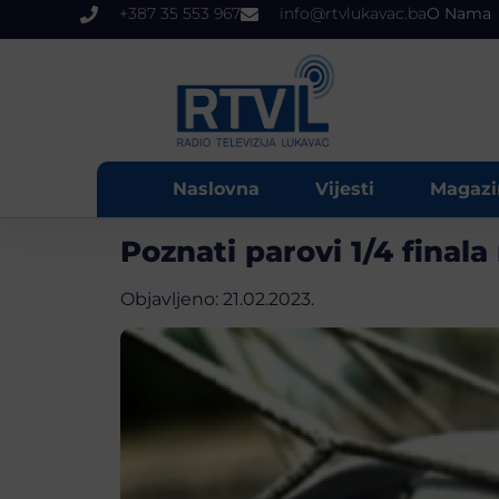
+387 35 553 967
info@rtvlukavac.ba
O Nama
Naslovna
Vijesti
Magazi
Poznati parovi 1/4 fina
Objavljeno:
21.02.2023.