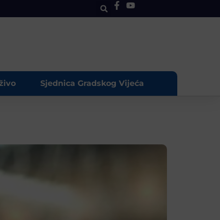
živo
Sjednica Gradskog Vijeća