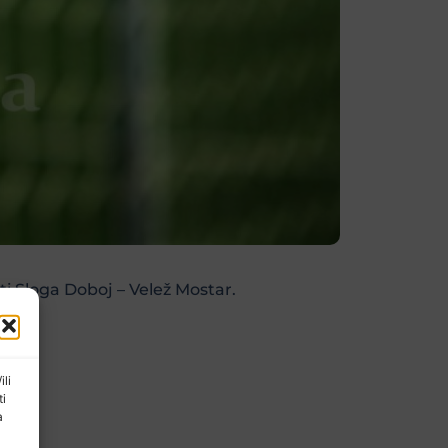
i Sloga Doboj – Velež Mostar.
ili
ti
a