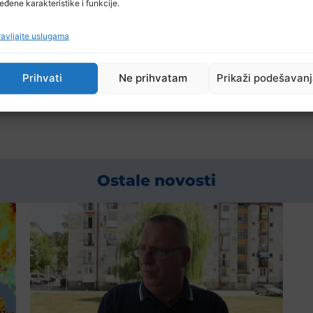
eđene karakteristike i funkcije.
avljajte uslugama
rasporedu 1. marta, a revanši 14 dana kasnije 15 marta.
Prihvati
Ne prihvatam
Prikaži podešavan
Ostale novosti