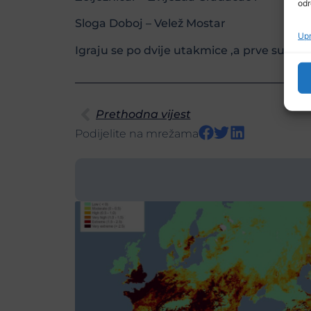
odr
Sloga Doboj – Velež Mostar
Upr
Igraju se po dvije utakmice ,a prve su na 
Prethodna vijest
Podijelite na mrežama