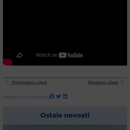
Prethodna vijest
Sljedeća vijest
Podijelite na mrežama
Ostale novosti