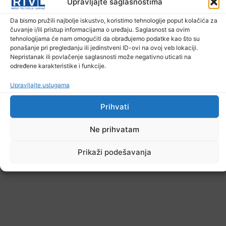
Upravljajte saglasnostima
U TK povećan broj požara
Da bismo pružili najbolje iskustvo, koristimo tehnologije poput kolačića za
7. Augusta 2026.
čuvanje i/ili pristup informacijama o uređaju. Saglasnost sa ovim
tehnologijama će nam omogućiti da obrađujemo podatke kao što su
ponašanje pri pregledanju ili jedinstveni ID-ovi na ovoj veb lokaciji.
Nepristanak ili povlačenje saglasnosti može negativno uticati na
određene karakteristike i funkcije.
Upravljajte uslugama
Prihvati
Ne prihvatam
Prikaži podešavanja