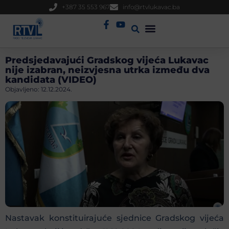
+387 35 553 967
info@rtvlukavac.ba
Radio Uživo
Sjednica Gradskog Vijeća
Predsjedavajući Gradskog vijeća Lukavac
nije izabran, neizvjesna utrka između dva
kandidata (VIDEO)
Objavljeno:
12.12.2024.
Nastavak konstituirajuće sjednice Gradskog vijeća