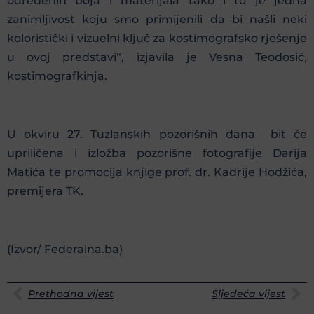
određenih boja i materijala tako i to je jedna
zanimljivost koju smo primijenili da bi našli neki
koloristički i vizuelni ključ za kostimografsko rješenje
u ovoj predstavi“, izjavila je Vesna Teodosić,
kostimografkinja.
U okviru 27. Tuzlanskih pozorišnih dana bit će
upriličena i izložba pozorišne fotografije Darija
Matića te promocija knjige prof. dr. Kadrije Hodžića,
premijera TK.
(Izvor/ Federalna.ba)
Prethodna vijest
Sljedeća vijest