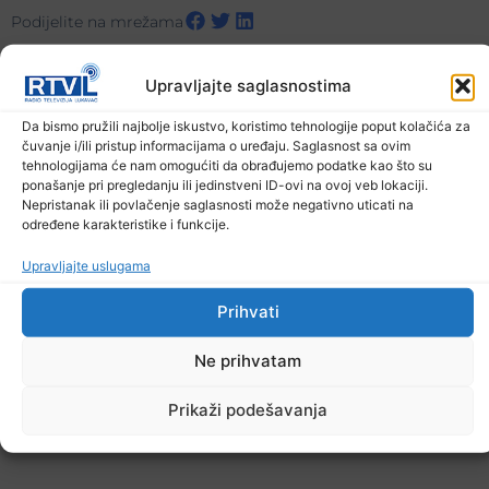
Podijelite na mrežama
Upravljajte saglasnostima
Ostale novosti
Da bismo pružili najbolje iskustvo, koristimo tehnologije poput kolačića za
čuvanje i/ili pristup informacijama o uređaju. Saglasnost sa ovim
tehnologijama će nam omogućiti da obrađujemo podatke kao što su
ponašanje pri pregledanju ili jedinstveni ID-ovi na ovoj veb lokaciji.
Nepristanak ili povlačenje saglasnosti može negativno uticati na
određene karakteristike i funkcije.
Upravljajte uslugama
Prihvati
Ne prihvatam
Prikaži podešavanja