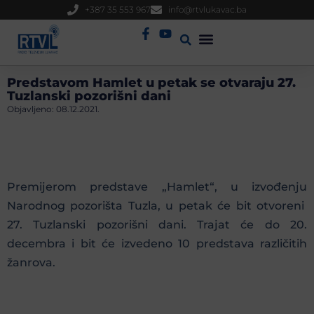
+387 35 553 967
info@rtvlukavac.ba
Radio Uživo
Sjednica Gradskog Vijeća
Predstavom Hamlet u petak se otvaraju 27.
Tuzlanski pozorišni dani
Objavljeno:
08.12.2021.
Premijerom predstave „Hamlet“, u izvođenju
Narodnog pozorišta Tuzla, u petak će bit otvoreni
27. Tuzlanski pozorišni dani. Trajat će do 20.
decembra i bit će izvedeno 10 predstava različitih
žanrova.