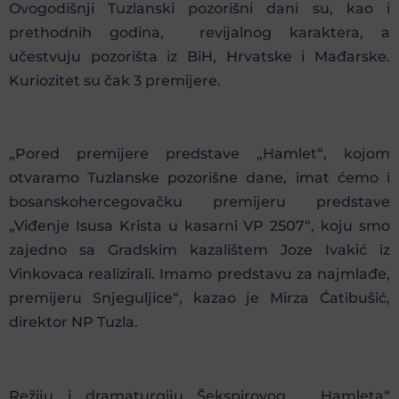
Ovogodišnji Tuzlanski pozorišni dani su, kao i
prethodnih godina, revijalnog karaktera, a
učestvuju pozorišta iz BiH, Hrvatske i Mađarske.
Kuriozitet su čak 3 premijere.
„Pored premijere predstave „Hamlet“, kojom
otvaramo Tuzlanske pozorišne dane, imat ćemo i
bosanskohercegovačku premijeru predstave
„Viđenje Isusa Krista u kasarni VP 2507“, koju smo
zajedno sa Gradskim kazalištem Joze Ivakić iz
Vinkovaca realizirali. Imamo predstavu za najmlađe,
premijeru Snjeguljice“, kazao je Mirza Ćatibušić,
direktor NP Tuzla.
Režiju i dramaturgiju Šekspirovog „ Hamleta“