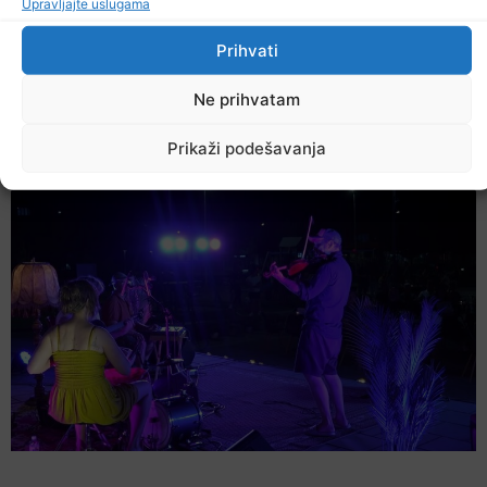
Upravljajte uslugama
Prihvati
Ne prihvatam
U TK povećan broj požara
Prikaži podešavanja
7. Augusta 2026.