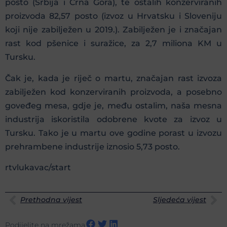
posto (Srbija i Crna Gora), te ostalih konzerviranih
proizvoda 82,57 posto (izvoz u Hrvatsku i Sloveniju
koji nije zabilježen u 2019.). Zabilježen je i značajan
rast kod pšenice i suražice, za 2,7 miliona KM u
Tursku.
Čak je, kada je riječ o martu, značajan rast izvoza
zabilježen kod konzerviranih proizvoda, a posebno
goveđeg mesa, gdje je, među ostalim, naša mesna
industrija iskoristila odobrene kvote za izvoz u
Tursku. Tako je u martu ove godine porast u izvozu
prehrambene industrije iznosio 5,73 posto.
rtvlukavac/start
Prethodna vijest
Sljedeća vijest
Podijelite na mrežama