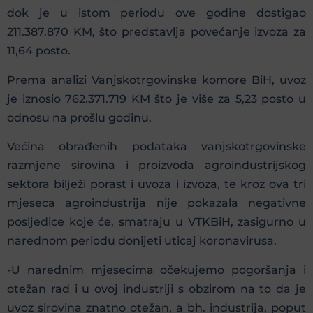
dok je u istom periodu ove godine dostigao
211.387.870 KM, što predstavlja povećanje izvoza za
11,64 posto.
Prema analizi Vanjskotrgovinske komore BiH, uvoz
je iznosio 762.371.719 KM što je više za 5,23 posto u
odnosu na prošlu godinu.
Većina obrađenih podataka vanjskotrgovinske
razmjene sirovina i proizvoda agroindustrijskog
sektora bilježi porast i uvoza i izvoza, te kroz ova tri
mjeseca agroindustrija nije pokazala negativne
posljedice koje će, smatraju u VTKBiH, zasigurno u
narednom periodu donijeti uticaj koronavirusa.
-U narednim mjesecima očekujemo pogoršanja i
otežan rad i u ovoj industriji s obzirom na to da je
uvoz sirovina znatno otežan, a bh. industrija, poput