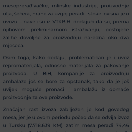
mesoprerađivačke, mlinske industrije, proizvodnje
ulja, šećera, hrane za uzgoj peradi i stoke, ovisna je o
uvozu – naveli su iz VTKBiH, dodajući da su, prema
njihovom preliminarnom istraživanju, postojeće
zalihe dovoljne za proizvodnju naredna oko dva
mjeseca.
Osim toga, kako dodaju, problematičan je i uvoz
repromaterijala, odnosno materijala za pakovanje
proizvoda. U BiH, kompanije za proizvodnju
ambalaže još se bore za opstanak, tako da je još
uvijek moguće pronaći i ambalažu iz domaće
proizvodnje za ove proizvode.
Značajan rast izvoza zabilježen je kod goveđeg
mesa, jer je u ovom periodu počeo da se odvija izvoz
u Tursku (7.718.639 KM), zatim mesa peradi 74,46