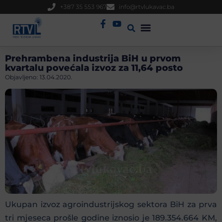
+387 35 553 967
info@rtvlukavac.ba
Radio Uživo
Sjednica Gradskog Vijeća
Prehrambena industrija BiH u prvom
kvartalu povećala izvoz za 11,64 posto
Objavljeno:
13.04.2020.
Ukupan izvoz agroindustrijskog sektora BiH za prva
tri mjeseca prošle godine iznosio je 189.354.664 KM,