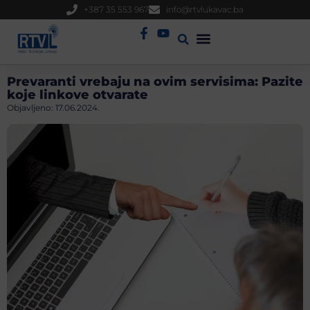
+387 35 553 967
info@rtvlukavac.ba
Radio Uživo
Sjednica Gradskog Vijeća
Prevaranti vrebaju na ovim servisima: Pazite
koje linkove otvarate
Objavljeno:
17.06.2024.