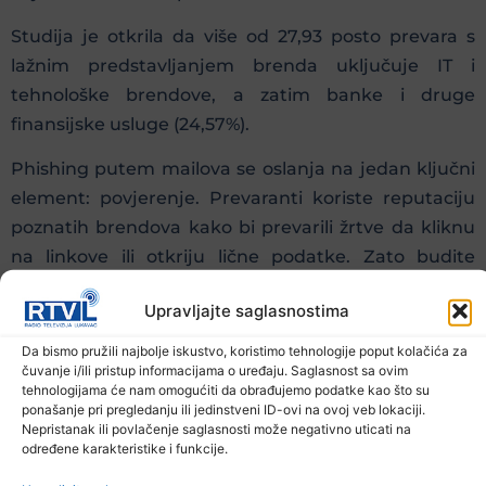
Studija je otkrila da više od 27,93 posto prevara s
lažnim predstavljanjem brenda uključuje IT i
tehnološke brendove, a zatim banke i druge
finansijske usluge (24,57%).
Phishing putem mailova se oslanja na jedan ključni
element: povjerenje. Prevaranti koriste reputaciju
poznatih brendova kako bi prevarili žrtve da kliknu
na linkove ili otkriju lične podatke. Zato budite
oprezni sa svim mailovima, provjerite informacije
Upravljajte saglasnostima
prije nego što kliknete i koristite jedinstvene i
složene lozinke za sve naloge na mreži.
Da bismo pružili najbolje iskustvo, koristimo tehnologije poput kolačića za
čuvanje i/ili pristup informacijama o uređaju. Saglasnost sa ovim
tehnologijama će nam omogućiti da obrađujemo podatke kao što su
ponašanje pri pregledanju ili jedinstveni ID-ovi na ovoj veb lokaciji.
Prethodna vijest
Sljedeća vijest
Nepristanak ili povlačenje saglasnosti može negativno uticati na
određene karakteristike i funkcije.
Podijelite na mrežama