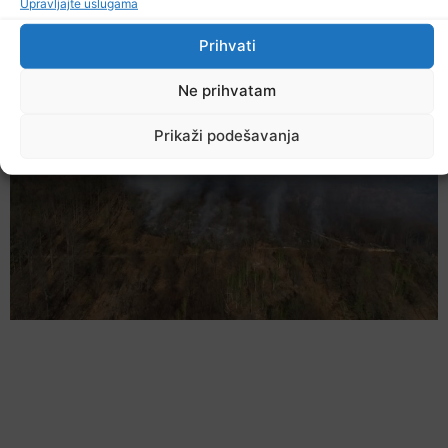
Upravljajte uslugama
Ostale novosti
Prihvati
Ne prihvatam
Prikaži podešavanja