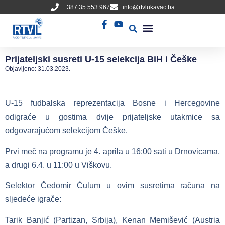
+387 35 553 967
info@rtvlukavac.ba
Radio Uživo
Sjednica Gradskog Vijeća
Prijateljski susreti U-15 selekcija BiH i Češke
Objavljeno:
31.03.2023.
U-15 fudbalska reprezentacija Bosne i Hercegovine
odigraće u gostima dvije prijateljske utakmice sa
odgovarajućom selekcijom Češke.
Prvi meč na programu je 4. aprila u 16:00 sati u Drnovicama,
a drugi 6.4. u 11:00 u Viškovu.
Selektor Čedomir Ćulum u ovim susretima računa na
sljedeće igrače:
Tarik Banjić (Partizan, Srbija), Kenan Memišević (Austria