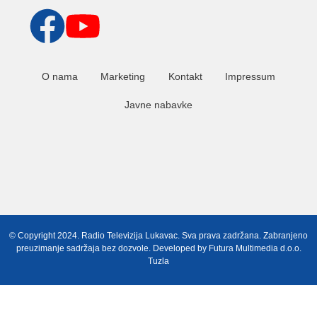
O nama
Marketing
Kontakt
Impressum
Javne nabavke
© Copyright 2024. Radio Televizija Lukavac. Sva prava zadržana. Zabranjeno
preuzimanje sadržaja bez dozvole. Developed by
Futura Multimedia d.o.o.
Tuzla