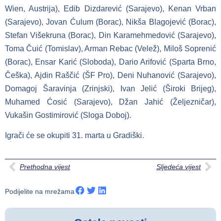
Wien, Austrija), Edib Dizdarević (Sarajevo), Kenan Vrban
(Sarajevo), Jovan Ćulum (Borac), Nikša Blagojević (Borac),
Stefan Višekruna (Borac), Din Karamehmedović (Sarajevo),
Toma Čuić (Tomislav), Arman Rebac (Velež), Miloš Soprenić
(Borac), Ensar Karić (Sloboda), Dario Arifović (Sparta Brno,
Češka), Ajdin Raščić (ŠF Pro), Deni Nuhanović (Sarajevo),
Domagoj Šaravinja (Zrinjski), Ivan Jelić (Široki Brijeg),
Muhamed Ćosić (Sarajevo), Džan Jahić (Željezničar),
Vukašin Gostimirović (Sloga Doboj).
Igrači će se okupiti 31. marta u Gradiški.
Prethodna vijest
Sljedeća vijest
Podijelite na mrežama