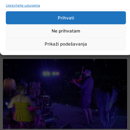
Upravljajte uslugama
Prihvati
Ne prihvatam
Prikaži podešavanja
U TK povećan broj požara
7. Augusta 2026.