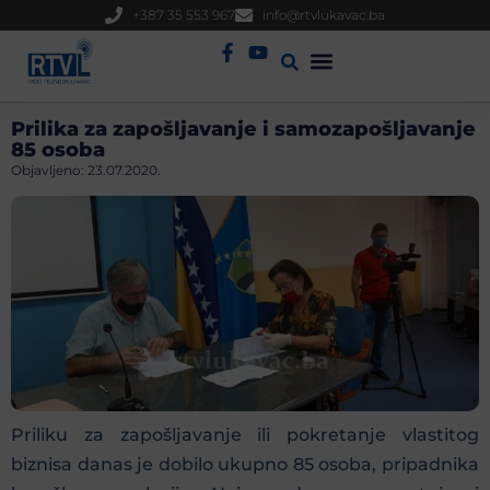
+387 35 553 967
info@rtvlukavac.ba
Radio Uživo
Sjednica Gradskog Vijeća
Prilika za zapošljavanje i samozapošljavanje
85 osoba
Objavljeno:
23.07.2020.
Priliku za zapošljavanje ili pokretanje vlastitog
biznisa danas je dobilo ukupno 85 osoba, pripadnika