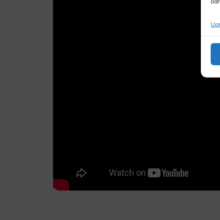
odr
Upr