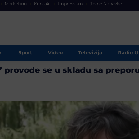
Marketing
Kontakt
Impressum
Javne Nabavke
n
Sport
Video
Televizija
Radio U
” provode se u skladu sa prepor