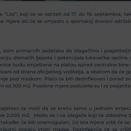
e “List”, koji će se održati od 17. do 19. septembra, 
e mjere isti će se umjesto u sportskoj dvorani održat
, osim primarnih zadataka da izlagačima i posjetitel
ciju domaćih ljepota i potencijala lukavačke općine, 
anice budu smještene na platou ispred centralne bine 
vani od strane oficijelnog voditelja, a obzirom da će g
anje pod maskom. Plato će biti dezinfikovan i pored sv
i od 300 m2. Posebne mjere poduzete su i za posjetitel
posjetioci će moći da se kreću samo u jednom smjeru
e 2.000 m2. Mislilo se i na izlagače koji će zidovima 
 također će biti onemogućen. Uz iste mjere vršit će se i 
prisutni moraju imati maske. Dezinfekcija će se vrši