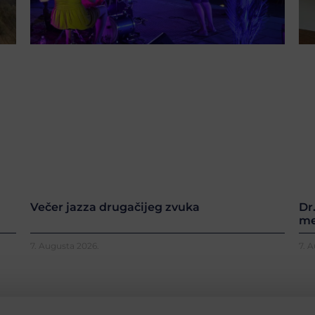
Večer jazza drugačijeg zvuka
Dr
me
7. Augusta 2026.
7. 