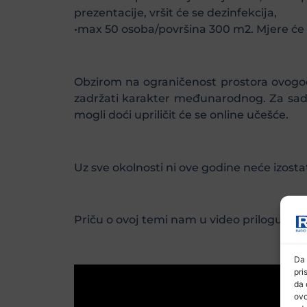
prezentacije, vršit će se dezinfekcija,
•max 50 osoba/površina 300 m2. Mjere će s
Obzirom na ograničenost prostora ovogod
zadržati karakter međunarodnog. Za sada 
mogli doći upriličit će se online učešće.
Uz sve okolnosti ni ove godine neće izostat
Priču o ovoj temi nam u video prilogu do
Da 
pri
da 
ovo