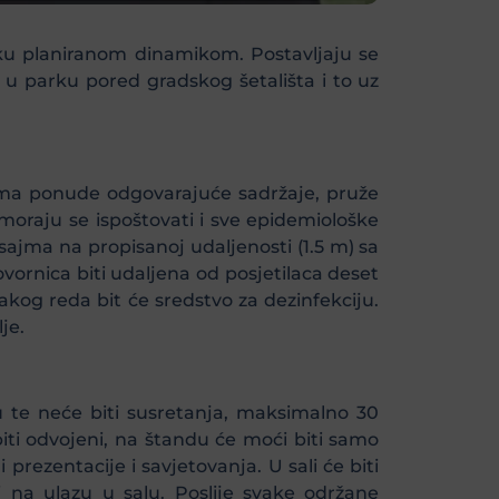
teku planiranom dinamikom. Postavljaju se
i u parku pored gradskog šetališta i to uz
jima ponude odgovarajuće sadržaje, pruže
moraju se ispoštovati i sve epidemiološke
sajma na propisanoj udaljenosti (1.5 m) sa
ovornica biti udaljena od posjetilaca deset
akog reda bit će sredstvo za dezinfekciju.
je.
 te neće biti susretanja, maksimalno 30
biti odvojeni, na štandu će moći biti samo
prezentacije i savjetovanja. U sali će biti
ti na ulazu u salu. Poslije svake održane