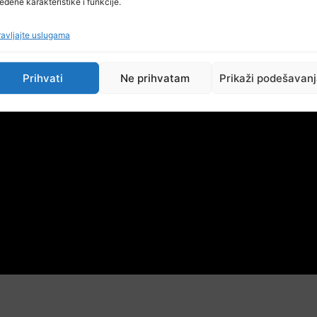
eđene karakteristike i funkcije.
avljajte uslugama
Prihvati
Ne prihvatam
Prikaži podešavan