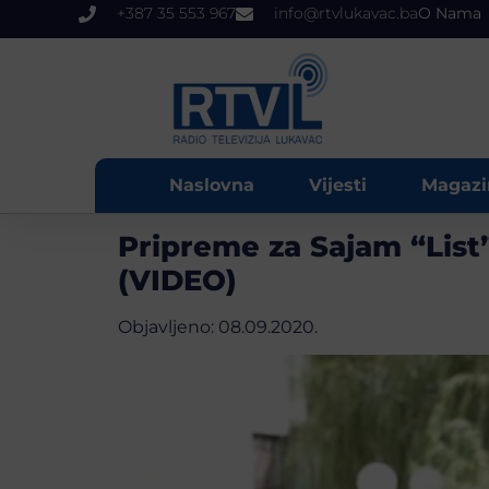
+387 35 553 967
info@rtvlukavac.ba
O Nama
Naslovna
Vijesti
Magazi
Pripreme za Sajam “List
(VIDEO)
Objavljeno:
08.09.2020.