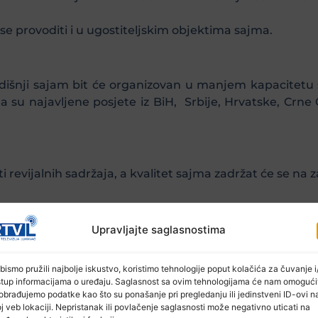
e provoditi i u ugostiteljskim objektima sajma.
išnji sajam bit će organizovan u manjem kapacitetu 
su najavljene posjete iz BiH, Srbije, Hrvatske, Crne G
i revijalnih sadržaja, a kvalitet sajma zadržat će se na
nosi Suade Imamović:
Upravljajte saglasnostima
bismo pružili najbolje iskustvo, koristimo tehnologije poput kolačića za čuvanje i/
stup informacijama o uređaju. Saglasnost sa ovim tehnologijama će nam omogući
obrađujemo podatke kao što su ponašanje pri pregledanju ili jedinstveni ID-ovi n
j veb lokaciji. Nepristanak ili povlačenje saglasnosti može negativno uticati na