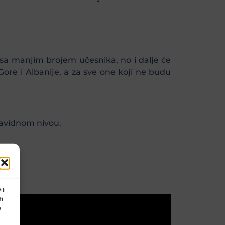
sa manjim brojem učesnika, no i dalje će
ore i Albanije, a za sve one koji ne budu
 zavidnom nivou.
ili
ti
a