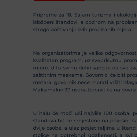
Pripreme za 18. Sajam turizma i ekologij
izložbeni štandovi, a obzirom na propisan
strogo poštivanje svih propisanih mjera.
Na organizatorima je velika odgovornost
kvalitetan program, uz sveprisutnu promo
mjere. U tu svrhu definisano je da sve zv
zaštitnim maskama. Govornici će biti prozi
metara, govornik neće morati vršiti izlag
Maksimalno 30 osoba boravit će na površin
U halu će moći ući najviše 100 osoba, 
štandova bit će smješteno na površini hal
dvije osobe, a ulaz posjetiteljima u štand
stolice na potrebnoj udaljenosti, a svi 