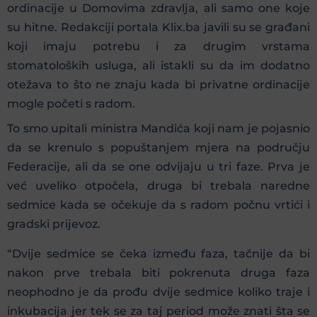
ordinacije u Domovima zdravlja, ali samo one koje
su hitne. Redakciji portala Klix.ba javili su se građani
koji imaju potrebu i za drugim vrstama
stomatoloških usluga, ali istakli su da im dodatno
otežava to što ne znaju kada bi privatne ordinacije
mogle početi s radom.
To smo upitali ministra Mandića koji nam je pojasnio
da se krenulo s popuštanjem mjera na području
Federacije, ali da se one odvijaju u tri faze. Prva je
već uveliko otpočela, druga bi trebala naredne
sedmice kada se očekuje da s radom počnu vrtići i
gradski prijevoz.
“Dvije sedmice se čeka između faza, tačnije da bi
nakon prve trebala biti pokrenuta druga faza
neophodno je da prođu dvije sedmice koliko traje i
inkubacija jer tek se za taj period može znati šta se