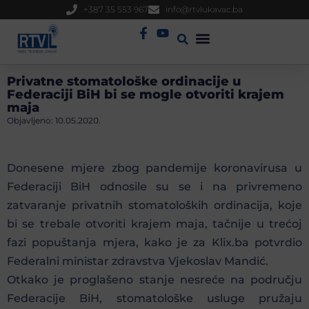
+387 35 553 967
info@rtvlukavac.ba
Radio Uživo
Sjednica Gradskog Vijeća
Privatne stomatološke ordinacije u
Federaciji BiH bi se mogle otvoriti krajem
maja
Objavljeno:
10.05.2020.
Donesene mjere zbog pandemije koronavirusa u
Federaciji BiH odnosile su se i na privremeno
zatvaranje privatnih stomatoloških ordinacija, koje
bi se trebale otvoriti krajem maja, tačnije u trećoj
fazi popuštanja mjera, kako je za Klix.ba potvrdio
Federalni ministar zdravstva Vjekoslav Mandić.
Otkako je proglašeno stanje nesreće na području
Federacije BiH, stomatološke usluge pružaju