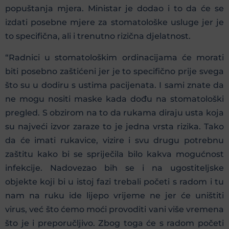
popuštanja mjera. Ministar je dodao i to da će se
izdati posebne mjere za stomatološke usluge jer je
to specifična, ali i trenutno rizična djelatnost.
“Radnici u stomatološkim ordinacijama će morati
biti posebno zaštićeni jer je to specifično prije svega
što su u dodiru s ustima pacijenata. I sami znate da
ne mogu nositi maske kada dođu na stomatološki
pregled. S obzirom na to da rukama diraju usta koja
su najveći izvor zaraze to je jedna vrsta rizika. Tako
da će imati rukavice, vizire i svu drugu potrebnu
zaštitu kako bi se spriječila bilo kakva mogućnost
infekcije. Nadovezao bih se i na ugostiteljske
objekte koji bi u istoj fazi trebali početi s radom i tu
nam na ruku ide lijepo vrijeme ne jer će uništiti
virus, već što ćemo moći provoditi vani više vremena
što je i preporučljivo. Zbog toga će s radom početi