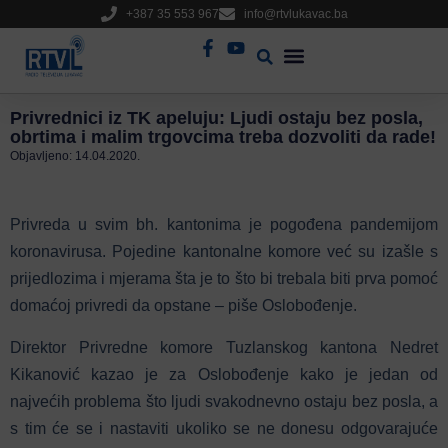
+387 35 553 967
info@rtvlukavac.ba
Radio Uživo
Sjednica Gradskog Vijeća
Privrednici iz TK apeluju: Ljudi ostaju bez posla,
obrtima i malim trgovcima treba dozvoliti da rade!
Objavljeno:
14.04.2020.
Privreda u svim bh. kantonima je pogođena pandemijom
koronavirusa. Pojedine kantonalne komore već su izašle s
prijedlozima i mjerama šta je to što bi trebala biti prva pomoć
domaćoj privredi da opstane – piše Oslobođenje.
Direktor Privredne komore Tuzlanskog kantona Nedret
Kikanović kazao je za Oslobođenje kako je jedan od
najvećih problema što ljudi svakodnevno ostaju bez posla, a
s tim će se i nastaviti ukoliko se ne donesu odgovarajuće