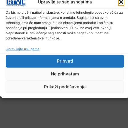
Upravljajte saglasnostima
Da bismo pružili najbolje iskustvo, koristimo tehnologije poput kolačića za
čuvanje i/ili pristup informacijama o uređaju. Saglasnost sa ovim
tehnologijama će nam omogućiti da obrađujemo podatke kao što su
ponašanje pri pregledanju ili jedinstveni ID-ovi na ovoj veb lokaciji.
Nepristanak ili povlačenje saglasnosti može negativno uticati na
određene karakteristike i funkcije.
Upravljajte uslugama
Prihvati
Upozorenje za narednih sedam dana: Požari
prijete Balkanu, u rizičnoj zoni nalazi se i BiH
Ne prihvatam
6. Augusta 2026.
Prikaži podešavanja