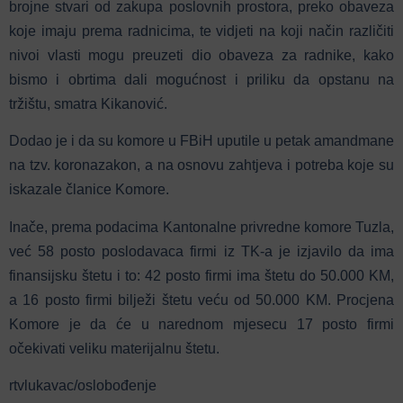
brojne stvari od zakupa poslovnih prostora, preko obaveza
koje imaju prema radnicima, te vidjeti na koji način različiti
nivoi vlasti mogu preuzeti dio obaveza za radnike, kako
bismo i obrtima dali mogućnost i priliku da opstanu na
tržištu, smatra Kikanović.
Dodao je i da su komore u FBiH uputile u petak amandmane
na tzv. koronazakon, a na osnovu zahtjeva i potreba koje su
iskazale članice Komore.
Inače, prema podacima Kantonalne privredne komore Tuzla,
već 58 posto poslodavaca firmi iz TK-a je izjavilo da ima
finansijsku štetu i to: 42 posto firmi ima štetu do 50.000 KM,
a 16 posto firmi bilježi štetu veću od 50.000 KM. Procjena
Komore je da će u narednom mjesecu 17 posto firmi
očekivati veliku materijalnu štetu.
rtvlukavac/oslobođenje