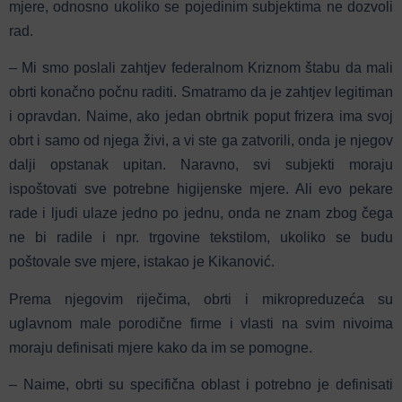
mjere, odnosno ukoliko se pojedinim subjektima ne dozvoli
rad.
– Mi smo poslali zahtjev federalnom Kriznom štabu da mali
obrti konačno počnu raditi. Smatramo da je zahtjev legitiman
i opravdan. Naime, ako jedan obrtnik poput frizera ima svoj
obrt i samo od njega živi, a vi ste ga zatvorili, onda je njegov
dalji opstanak upitan. Naravno, svi subjekti moraju
ispoštovati sve potrebne higijenske mjere. Ali evo pekare
rade i ljudi ulaze jedno po jednu, onda ne znam zbog čega
ne bi radile i npr. trgovine tekstilom, ukoliko se budu
poštovale sve mjere, istakao je Kikanović.
Prema njegovim riječima, obrti i mikropreduzeća su
uglavnom male porodične firme i vlasti na svim nivoima
moraju definisati mjere kako da im se pomogne.
– Naime, obrti su specifična oblast i potrebno je definisati