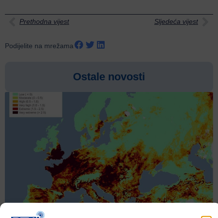
Prethodna vijest
Sljedeća vijest
Podijelite na mrežama
Ostale novosti