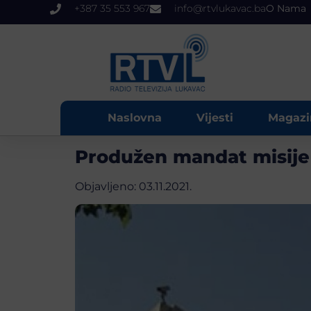
+387 35 553 967
info@rtvlukavac.ba
O Nama
Naslovna
Vijesti
Magazi
Produžen mandat misije 
Objavljeno:
03.11.2021.