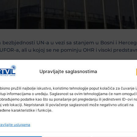
 bezbjednosti UN-a u vezi sa stanjem u Bosni i Hercego
OR-a, ali u kojoj se ne pominju OHR i visoki predstavn
Upravljajte saglasnostima
no donio odluku o produženju mandata misije EUFOR-a (
bismo pružili najbolje iskustvo, koristimo tehnologije poput kolačića za čuvanje i/
stup informacijama o uređaju. Saglasnost sa ovim tehnologijama će nam omogući
obrađujemo podatke kao što su ponašanje pri pregledanju ili jedinstveni ID-ovi n
j veb lokaciji. Nepristanak ili povlačenje saglasnosti može negativno uticati na
mjeseci sa 15 glasova “za”.
eđene karakteristike i funkcije.
avljajte uslugama