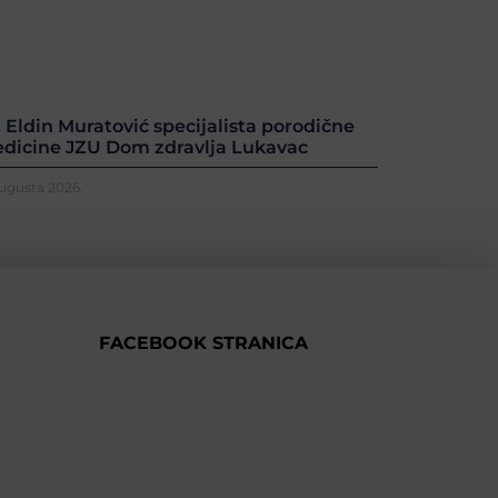
. Eldin Muratović specijalista porodične
dicine JZU Dom zdravlja Lukavac
Augusta 2026.
FACEBOOK STRANICA