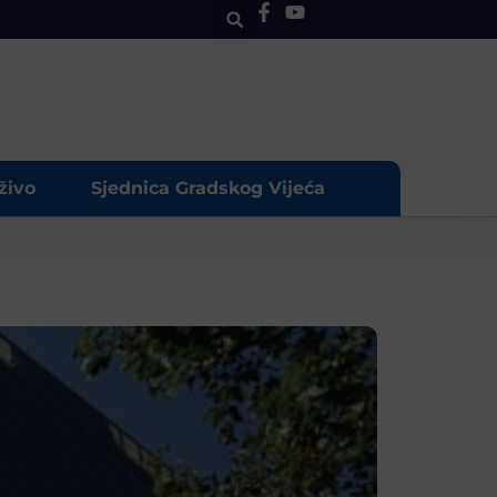
živo
Sjednica Gradskog Vijeća