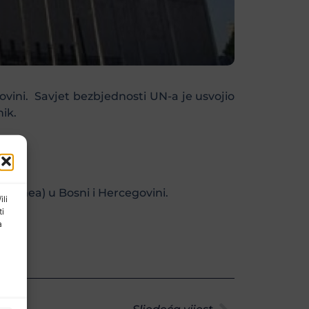
vini. Savjet bezbjednosti UN-a je usvojio
ik.
Althea) u Bosni i Hercegovini.
ili
ti
a