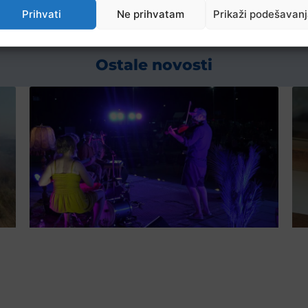
Prihvati
Ne prihvatam
Prikaži podešavan
Ostale novosti