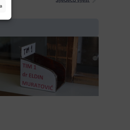
Sljedeća vijest
ja