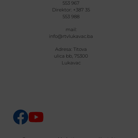
553 967
Direktor: +387 35
553 988
mail:
info@rtvlukavac.ba
Adresa: Titova
ulica bb, 75300
Lukavac