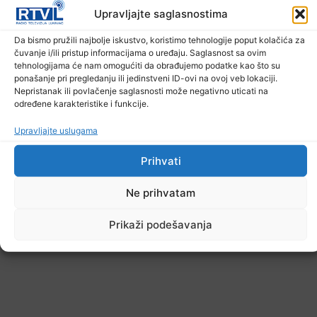
Upravljajte saglasnostima
U TK povećan broj požara
Da bismo pružili najbolje iskustvo, koristimo tehnologije poput kolačića za
čuvanje i/ili pristup informacijama o uređaju. Saglasnost sa ovim
7. Augusta 2026.
tehnologijama će nam omogućiti da obrađujemo podatke kao što su
ponašanje pri pregledanju ili jedinstveni ID-ovi na ovoj veb lokaciji.
Nepristanak ili povlačenje saglasnosti može negativno uticati na
određene karakteristike i funkcije.
Upravljajte uslugama
Prihvati
Ne prihvatam
Prikaži podešavanja