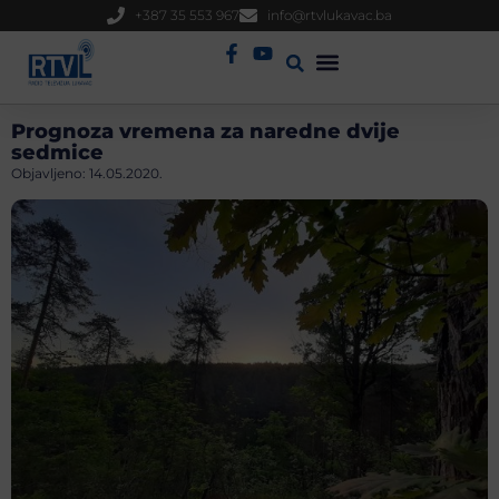
+387 35 553 967
info@rtvlukavac.ba
Radio Uživo
Sjednica Gradskog Vijeća
Prognoza vremena za naredne dvije
sedmice
Objavljeno:
14.05.2020.