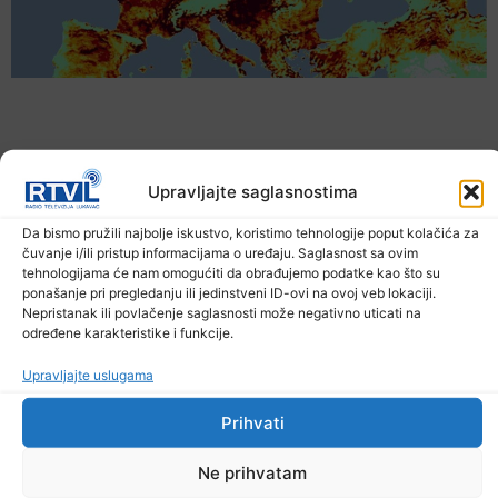
Upravljajte saglasnostima
Da bismo pružili najbolje iskustvo, koristimo tehnologije poput kolačića za
čuvanje i/ili pristup informacijama o uređaju. Saglasnost sa ovim
tehnologijama će nam omogućiti da obrađujemo podatke kao što su
ponašanje pri pregledanju ili jedinstveni ID-ovi na ovoj veb lokaciji.
Nepristanak ili povlačenje saglasnosti može negativno uticati na
određene karakteristike i funkcije.
Upozorenje za narednih sedam dana: Požari
prijete Balkanu, u rizičnoj zoni nalazi se i BiH
Upravljajte uslugama
6. Augusta 2026.
Prihvati
Ne prihvatam