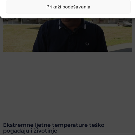
Prikaži podešavanja
Ekstremne ljetne temperature teško
pogađaju i životinje