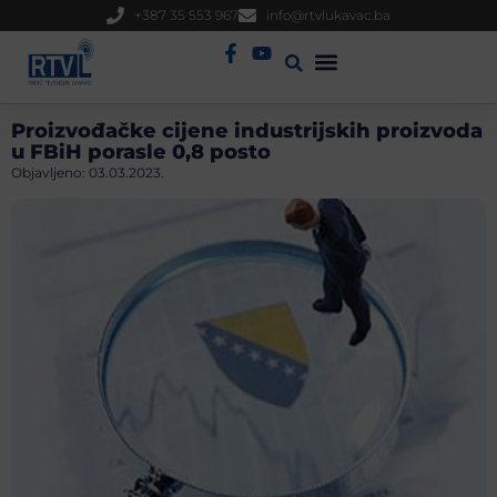
+387 35 553 967
info@rtvlukavac.ba
Radio Uživo
Sjednica Gradskog Vijeća
Proizvođačke cijene industrijskih proizvoda
u FBiH porasle 0,8 posto
Objavljeno:
03.03.2023.