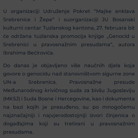
U organizaciji Udruženje Pokret “Majke enklava
Srebrenice i Žepe” i suorganizaciji JU Bosanski
kulturni centar Tuzlanskog kantona, 27. februara bit
će održana tuzlanska promocija knjige „Genocid u
Srebrenici u pravosnažnim presudama“, autora
Ibrahima Bećirovića.
Do danas je objavljeno više naučnih djela koja
govore o genocidu nad stanovništvom sigurne zone
UN-a Srebrenica. Pravosnažne presude
Međunarodnog krivičnog suda za bivšu Jugoslaviju
(MKSJ) i Suda Bosne i Hercegovine, kao i dokumenta
na bazi kojih je presuđeno, su po mnogočemu
najznačajniji i najvjerodostojniji izvori činjenica o
događajima koji su tretirani u pravosnažnim
presudama.