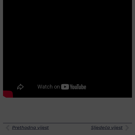
Prethodna vijest
Sljedeća vijest