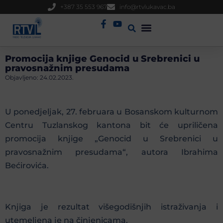
+387 35 553 967
info@rtvlukavac.ba
Radio Uživo
Sjednica Gradskog Vijeća
Promocija knjige Genocid u Srebrenici u
pravosnažnim presudama
Objavljeno:
24.02.2023.
U ponedjeljak, 27. februara u Bosanskom kulturnom
Centru Tuzlanskog kantona bit će upriličena
promocija knjige „Genocid u Srebrenici u
pravosnažnim presudama“, autora Ibrahima
Bećirovića.
Knjiga je rezultat višegodišnjih istraživanja i
utemeljena je na činjenicama.