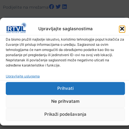
Podijelite na mrežama
Ostale novosti
Upravljajte saglasnostima
Da bismo pružili najbolje iskustvo, koristimo tehnologije poput kolačića za
čuvanje i/ili pristup informacijama o uređaju. Saglasnost sa ovim
tehnologijama će nam omogućiti da obrađujemo podatke kao što su
ponašanje pri pregledanju ili jedinstveni ID-ovi na ovoj veb lokaciji.
Nepristanak ili povlačenje saglasnosti može negativno uticati na
određene karakteristike i funkcije.
Upravljajte uslugama
Prihvati
Ne prihvatam
Prikaži podešavanja