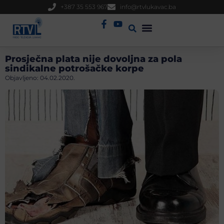
+387 35 553 967
info@rtvlukavac.ba
Radio Uživo
Sjednica Gradskog Vijeća
Prosječna plata nije dovoljna za pola
sindikalne potrošačke korpe
Objavljeno:
04.02.2020.