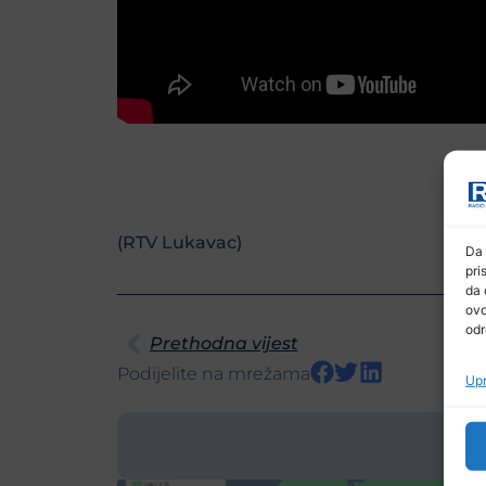
(RTV Lukavac)
Da 
pri
da 
ovo
odr
Prethodna vijest
Podijelite na mrežama
Upr