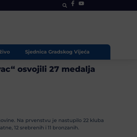
živo
Sjednica Gradskog Vijeća
c“ osvojili 27 medalja
ovine. Na prvenstvu je nastupilo 22 kluba
tne, 12 srebrenih i 11 bronzanih.