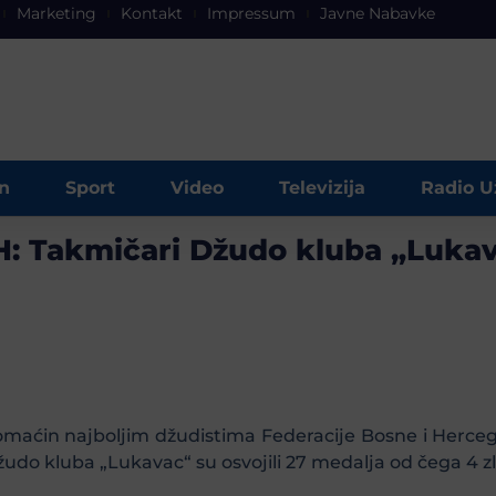
Marketing
Kontakt
Impressum
Javne Nabavke
n
Sport
Video
Televizija
Radio U
H: Takmičari Džudo kluba „Lukava
maćin najboljim džudistima Federacije Bosne i Herceg
udo kluba „Lukavac“ su osvojili 27 medalja od čega 4 zla