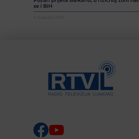
Požari prijete Balkanu, u rizičnoj zoni nal
se i BiH
6. Augusta 2026.