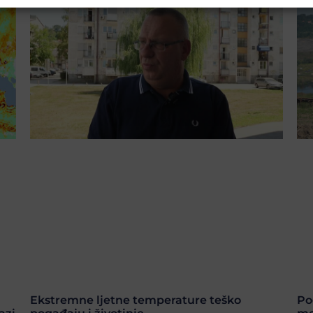
Ekstremne ljetne temperature teško
Po