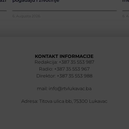
azi
pogađaju i životinje
me
6. Augusta 2026.
6. 
KONTAKT INFORMACIJE
Redakcija: +387 35 553 987
Radio: +387 35 553 967
Direktor: +387 35 553 988
mail: info@rtvlukavac.ba
Adresa: Titova ulica bb, 75300 Lukavac