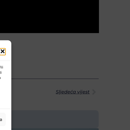
ili
ti
a
Sljedeća vijest
ja