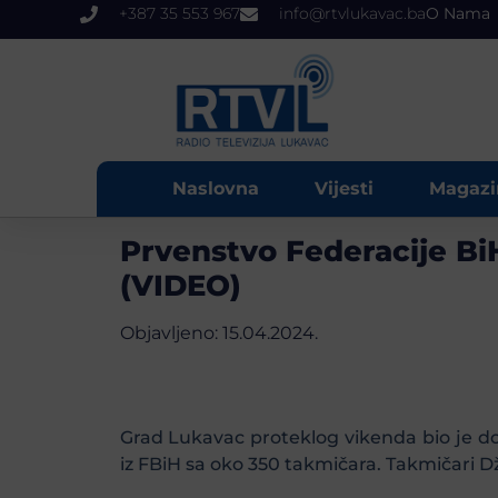
+387 35 553 967
info@rtvlukavac.ba
O Nama
Naslovna
Vijesti
Magazi
Prvenstvo Federacije Bi
(VIDEO)
Objavljeno:
15.04.2024.
Grad Lukavac proteklog vikenda bio je do
iz FBiH sa oko 350 takmičara. Takmičari Dž