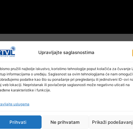
Upravljajte saglasnostima
bismo pružili najbolje iskustvo, koristimo tehnologije poput kolačića za čuvanje i/
stup informacijama o uređaju. Saglasnost sa ovim tehnologijama će nam omogući
obrađujemo podatke kao što su ponašanje pri pregledanju ili jedinstveni ID-ovi n
j veb lokaciji. Nepristanak ili povlačenje saglasnosti može negativno uticati na
eđene karakteristike i funkcije.
avljajte uslugama
Ostale novosti
Prihvati
Ne prihvatam
Prikaži podešavan