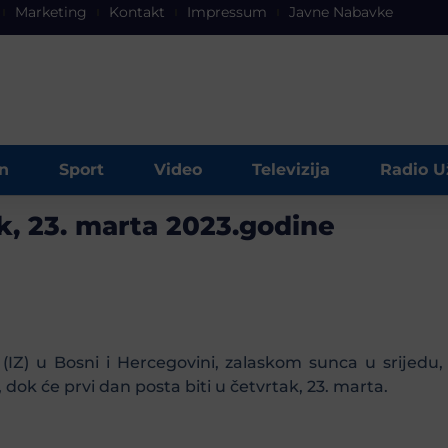
Marketing
Kontakt
Impressum
Javne Nabavke
n
Sport
Video
Televizija
Radio U
k, 23. marta 2023.godine
(IZ) u Bosni i Hercegovini, zalaskom sunca u srijedu
, dok će prvi dan posta biti u četvrtak, 23. marta.