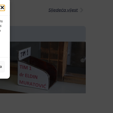
Sljedeća vijest
ili
ti
a
ja