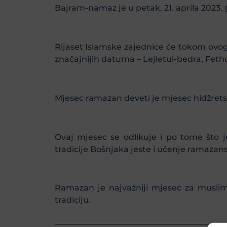
Bajram-namaz je u petak, 21. aprila 2023. 
Rijaset Islamske zajednice će tokom ovog
značajnijih datuma – Lejletul-bedra, Feth
Mjesec ramazan deveti je mjesec hidžrets
Ovaj mjesec se odlikuje i po tome što j
tradicije Bošnjaka jeste i učenje ramaza
Ramazan je najvažniji mjesec za muslima
tradiciju.