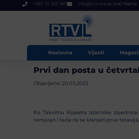
+387 35 553 967
info@rtvlukavac.ba
O Nama
Naslovna
Vijesti
Magazi
Prvi dan posta u četvrta
Objavljeno:
20.03.2023.
Po Takvimu Rijaseta Islamske zajednice 
ramazan i tada će se klanjati prva teravija