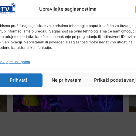
Upravljajte saglasnostima
bismo pružili najbolje iskustvo, koristimo tehnologije poput kolačića za čuvanje i/
stup informacijama o uređaju. Saglasnost sa ovim tehnologijama će nam omogući
obrađujemo podatke kao što su ponašanje pri pregledanju ili jedinstveni ID-ovi n
Ostale novosti
j veb lokaciji. Nepristanak ili povlačenje saglasnosti može negativno uticati na
eđene karakteristike i funkcije.
avljajte uslugama
Prihvati
Ne prihvatam
Prikaži podešavan