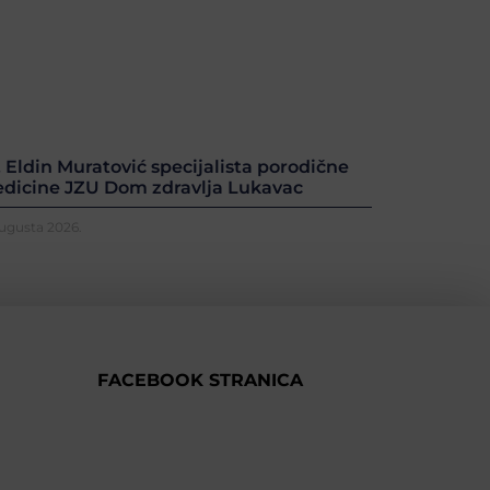
. Eldin Muratović specijalista porodične
dicine JZU Dom zdravlja Lukavac
Augusta 2026.
FACEBOOK STRANICA