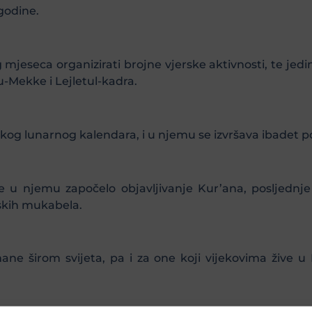
godine.
 mjeseca organizirati brojne vjerske aktivnosti, te j
u-Mekke i Lejletul-kadra.
kog lunarnog kalendara, i u njemu se izvršava ibadet p
e u njemu započelo objavljivanje Kur’ana, posljednje 
nskih mukabela.
ne širom svijeta, pa i za one koji vijekovima žive u