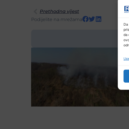
Prethodna vijest
Podijelite na mrežama
Da 
pri
da 
ovo
odr
Upr