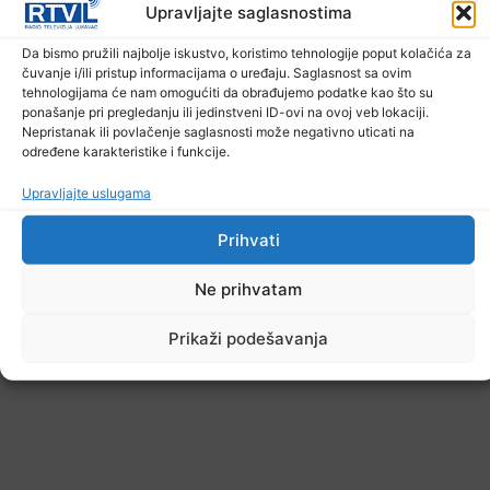
Upravljajte saglasnostima
U TK povećan broj požara
Da bismo pružili najbolje iskustvo, koristimo tehnologije poput kolačića za
7. Augusta 2026.
čuvanje i/ili pristup informacijama o uređaju. Saglasnost sa ovim
tehnologijama će nam omogućiti da obrađujemo podatke kao što su
ponašanje pri pregledanju ili jedinstveni ID-ovi na ovoj veb lokaciji.
Nepristanak ili povlačenje saglasnosti može negativno uticati na
određene karakteristike i funkcije.
Upravljajte uslugama
Prihvati
Ne prihvatam
Prikaži podešavanja