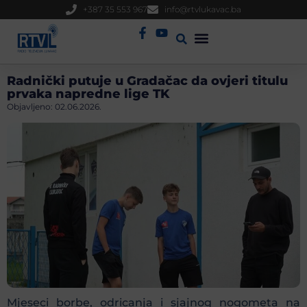
+387 35 553 967
info@rtvlukavac.ba
Radio Uživo
Sjednica Gradskog Vijeća
Radnički putuje u Gradačac da ovjeri titulu
prvaka napredne lige TK
Objavljeno:
02.06.2026.
Mjeseci borbe, odricanja i sjajnog nogometa na