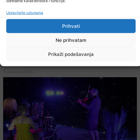
određene karakteristike i funkcije.
Upravljajte uslugama
Prihvati
Ne prihvatam
Prikaži podešavanja
U TK povećan broj požara
7. Augusta 2026.