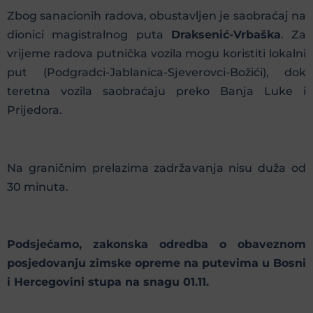
Zbog sanacionih radova, obustavljen je saobraćaj na
dionici magistralnog puta
Draksenić-Vrbaška
. Za
vrijeme radova putnička vozila mogu koristiti lokalni
put (Podgradci-Jablanica-Sjeverovci-Božići), dok
teretna vozila saobraćaju preko Banja Luke i
Prijedora.
Na graničnim prelazima zadržavanja nisu duža od
30 minuta.
Podsjećamo, zakonska odredba o obaveznom
posjedovanju zimske opreme na putevima u Bosni
i Hercegovini stupa na snagu 01.11.