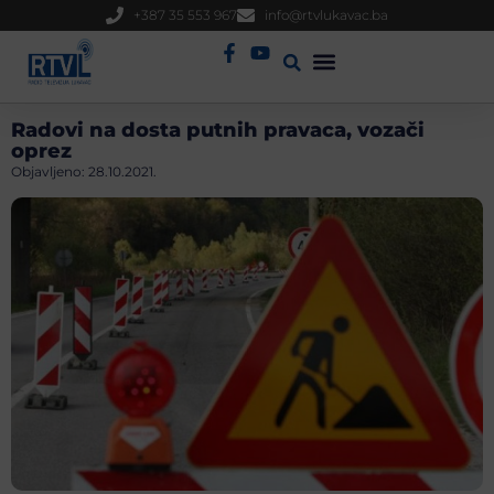
+387 35 553 967
info@rtvlukavac.ba
Radio Uživo
Sjednica Gradskog Vijeća
Radovi na dosta putnih pravaca, vozači
oprez
Objavljeno:
28.10.2021.