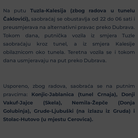
Na putu
Tuzla-Kalesija (zbog radova u tunelu
Čaklovići),
saobraćaj se obustavlja od 22 do 06 sati i
preusmjerava na alternativni pravac preko Dubrava.
Tokom dana, putnička vozila iz smjera Tuzle
saobraćaju kroz tunel, a iz smjera Kalesije
obilaznicom oko tunela. Teretna vozila se i tokom
dana usmjeravaju na put preko Dubrava.
Usporeno, zbog radova, saobraća se na putnim
pravcima:
Konjic-Jablanica (tunel Crnaja), Donji
Vakuf-Jajce (Skela), Nemila-Žepče (Donja
Golubinja), Grude-Ljubuški (na izlazu iz Gruda) i
Stolac-Hutovo (u mjestu Cerovica).