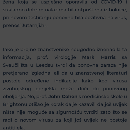
žena koja se uspješno oporavila od COVID-19 i
sukladno dobrim nalazima bila otpuštena iz bolnice,
pri novom testiranju ponovno bila pozitivna na virus,
prenosi Jutarnji.hr.
Iako je brojne znanstvenike neugodno iznenadila ta
informacija, prof. virologije
Mark Harris
sa
Sveučilišta u Leedsu tvrdi da ponovna zaraza nije
pretjerano izgledna, ali da u znanstvenoj literaturi
postoje određene indikacije kako kod virusa
životinjskog porijekla može doći do ponovnog
oboljenja. No, prof.
John Cohen
s medicinske škole u
Brightonu otišao je korak dalje kazavši da još uvijek
ništa nije moguće sa sigurnošću tvrditi zato što se
radi o novom virusu za koji još uvijek ne postoje
antitijela.