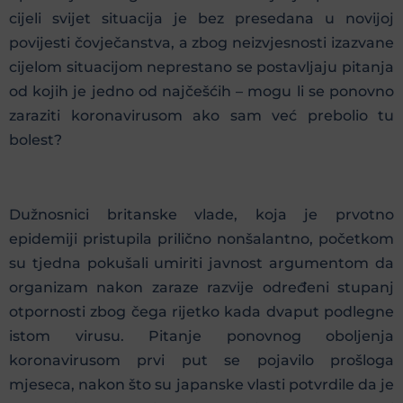
cijeli svijet situacija je bez presedana u novijoj
povijesti čovječanstva, a zbog neizvjesnosti izazvane
cijelom situacijom neprestano se postavljaju pitanja
od kojih je jedno od najčešćih – mogu li se ponovno
zaraziti koronavirusom ako sam već prebolio tu
bolest?
Dužnosnici britanske vlade, koja je prvotno
epidemiji pristupila prilično nonšalantno, početkom
su tjedna pokušali umiriti javnost argumentom da
organizam nakon zaraze razvije određeni stupanj
otpornosti zbog čega rijetko kada dvaput podlegne
istom virusu. Pitanje ponovnog oboljenja
koronavirusom prvi put se pojavilo prošloga
mjeseca, nakon što su japanske vlasti potvrdile da je