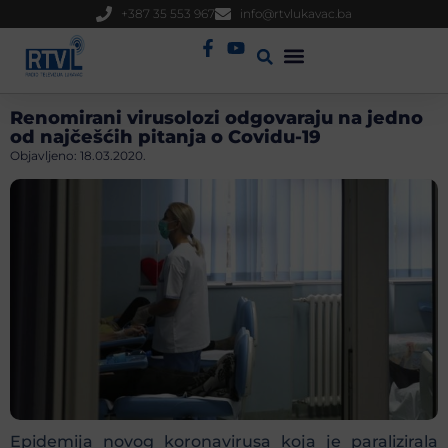
+387 35 553 967
info@rtvlukavac.ba
Radio Uživo
Sjednica Gradskog Vijeća
Renomirani virusolozi odgovaraju na jedno
od najčešćih pitanja o Covidu-19
Objavljeno:
18.03.2020.
Epidemija novog koronavirusa koja je paralizirala