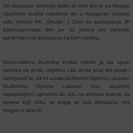
Do obustave iseljenja došlo je zato što je po Nalogu
Općinske službe naloženo da u nesiguran prostor
uđu radnici PK „Šikulje“ i Čete za spasavanje JP
Elektroprivreda BiH jer su jedino oni tehnički
opremljeni za djelovanje na tom terenu.
Rukovodstvo Rudnika Kreka odbilo je da uputi
radnike da priđu objektu i da izvrše ovaj dio posla i
zahtijevali su da to urade službenici Općine Lukavac.
Službenici Općine Lukavac nisu obučeni,
osposobljeni i spremni da uđu na aktivne kosine, na
terene koji kližu, te stoga se ova deložacija nije
mogla ni obaviti.