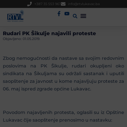
+387 35 553 967
info@rtvlukavac.ba
Radio Uživo
Sjednica Gradskog Vijeća
Rudari PK Šikulje najavili proteste
Objavljeno:
01.05.2019.
Zbog nemogućnosti da nastave sa svojim redovnim
poslovima na PK Šikulje, rudari okupljeni oko
sindikata na Šikuljama su održali sastanak i uputili
saopštenje za javnost u kome najavljuju proteste za
06. maj ispred zgrade općine Lukavac.
Povodom najavljenih protesta, oglasili su iz Opštine
Lukavac čije saopštenje prenosimo u nastavku: