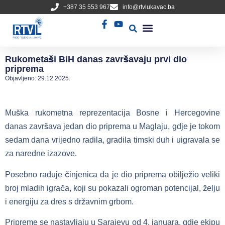
+387 35 553 967
info@rtvlukavac.ba
Radio Uživo
Sjednica Gradskog Vijeća
Rukometaši BiH danas završavaju prvi dio
priprema
Objavljeno:
29.12.2025.
Muška rukometna reprezentacija Bosne i Hercegovine
danas završava jedan dio priprema u Maglaju, gdje je tokom
sedam dana vrijedno radila, gradila timski duh i uigravala se
za naredne izazove.
Posebno raduje činjenica da je dio priprema obilježio veliki
broj mladih igrača, koji su pokazali ogroman potencijal, želju
i energiju za dres s državnim grbom.
Pripreme se nastavljaju u Sarajevu od 4. januara, gdje ekipu