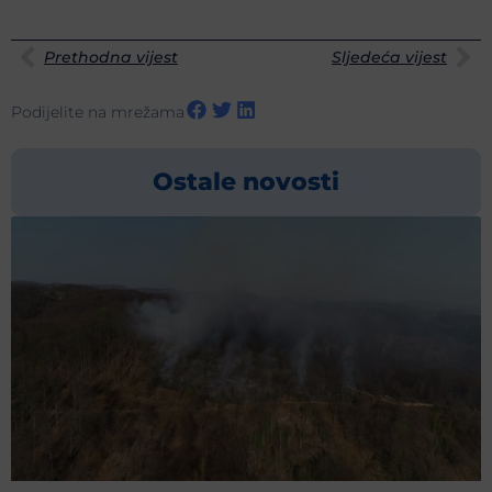
Prethodna vijest
Sljedeća vijest
Podijelite na mrežama
Ostale novosti