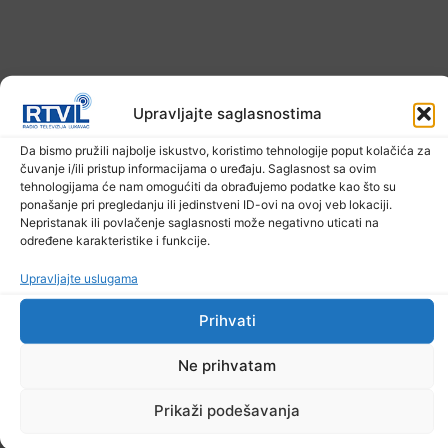
Upravljajte saglasnostima
Da bismo pružili najbolje iskustvo, koristimo tehnologije poput kolačića za
čuvanje i/ili pristup informacijama o uređaju. Saglasnost sa ovim
tehnologijama će nam omogućiti da obrađujemo podatke kao što su
ponašanje pri pregledanju ili jedinstveni ID-ovi na ovoj veb lokaciji.
Nepristanak ili povlačenje saglasnosti može negativno uticati na
U TK povećan broj požara
određene karakteristike i funkcije.
7. Augusta 2026.
Upravljajte uslugama
Prihvati
Ne prihvatam
Prikaži podešavanja