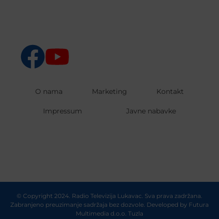
O nama
Marketing
Kontakt
Impressum
Javne nabavke
© Copyright 2024. Radio Televizija Lukavac. Sva prava zadržana.
Zabranjeno preuzimanje sadržaja bez dozvole. Developed by
Futura
Multimedia d.o.o. Tuzla