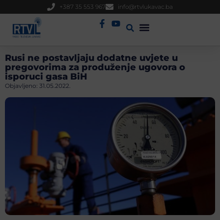
+387 35 553 967
info@rtvlukavac.ba
Radio Uživo
Sjednica Gradskog Vijeća
Rusi ne postavljaju dodatne uvjete u
pregovorima za produženje ugovora o
isporuci gasa BiH
Objavljeno:
31.05.2022.