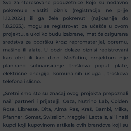
Sve zainteresovane poduzetnice koje su nedavno
pokrenule vlastiti biznis (registracija ne prije
1.12.2022.) ili ga žele pokrenuti (najkasnije do
1.8.2023.), mogu se registrovati za učešće u ovom
projektu, a ukoliko budu izabrane, imat će osigurana
sredstva za podršku kroz: repromaterijal, opremu,
mašine ili alate. U obzir dolaze biznisi registrovani
kao obrt ili kao d.o.o. Međutim, projektom nije
planirano sufinansiranje troškova poput plate,
električne energije, komunalnih usluga , troškova
telefona i slično.
„Sretni smo što su značaj ovog projekta prepoznali
naši partneri i prijatelji, Oaza, Nutrino Lab, Golden
Rose, Libresse, Dita, Alma Ras, Kraš, Bambi, Milka,
Pfanner, Somat, Swisslion, Meggle i Lactalis, ali i naši
kupci koji kupovinom artikala ovih brandova koji su