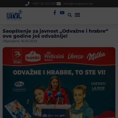
+387 35 553 967
info@rtvlukavac.ba
Radio Uživo
Sjednica Gradskog Vijeća
Saopštenje za javnost „Odvažne i hrabre“
ove godine još odvažnije!
Objavljeno:
16.03.2023.