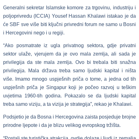
Generalni sekretar Islamske komore za trgovinu, industriju i
poljoprivredu (ICCIA) Yousef Hassan Khalawi istakao je da
će SBF sve više biti ključni privredni forum ne samo u Bosni
i Hercegovini nego i u regiji.
“Ako posmatrate iz ugla privatnog sektora, gdje privatni
sektor ulaže, vjerujem da je ovo mala zemlja, ali sada je
privilegija da ste mala zemlja. Ovo bi trebala biti snažna
privilegija. Mala država treba samo ljudski kapital i ništa
više. Imamo mnogo uspješnih priča o tome, a jedna od tih
uspješnih priča je Singapur koji je počeo razvoj u teškim
uvjetima 1960-tih godina. Pokazalo se da ljudski kapital
treba samo viziju, a ta vizija je strategija”, rekao je Khalawi.
Podsjetio je da Bosna i Hercegovina zaista posjeduje brojne
prirodne ljepote i da je blizu velikog evropskog tržišta.
“Postali ste turistička atrakcija, ovdje dolaze i ljudi iz zemalja