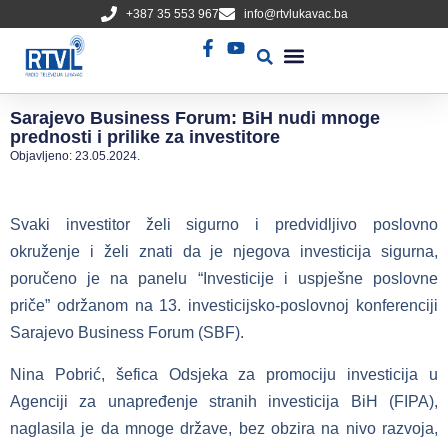
+387 35 553 967
info@rtvlukavac.ba
Radio Uživo
Sjednica Gradskog Vijeća
Sarajevo Business Forum: BiH nudi mnoge
prednosti i prilike za investitore
Objavljeno:
23.05.2024.
Svaki investitor želi sigurno i predvidljivo poslovno
okruženje i želi znati da je njegova investicija sigurna,
poručeno je na panelu “Investicije i uspješne poslovne
priče” održanom na 13. investicijsko-poslovnoj konferenciji
Sarajevo Business Forum (SBF).
Nina Pobrić, šefica Odsjeka za promociju investicija u
Agenciji za unapređenje stranih investicija BiH (FIPA),
naglasila je da mnoge države, bez obzira na nivo razvoja,