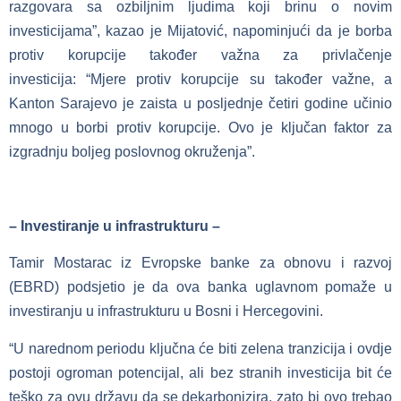
razgovara sa ozbiljnim ljudima koji brinu o novim
investicijama”, kazao je Mijatović, napominjući da je borba
protiv korupcije također važna za privlačenje
investicija: “Mjere protiv korupcije su također važne, a
Kanton Sarajevo je zaista u posljednje četiri godine učinio
mnogo u borbi protiv korupcije. Ovo je ključan faktor za
izgradnju boljeg poslovnog okruženja”.
– Investiranje u infrastrukturu –
Tamir Mostarac iz Evropske banke za obnovu i razvoj
(EBRD) podsjetio je da ova banka uglavnom pomaže u
investiranju u infrastrukturu u Bosni i Hercegovini.
“U narednom periodu ključna će biti zelena tranzicija i ovdje
postoji ogroman potencijal, ali bez stranih investicija bit će
teško za ovu državu da se dekarbonizira, zato bi ovo trebao