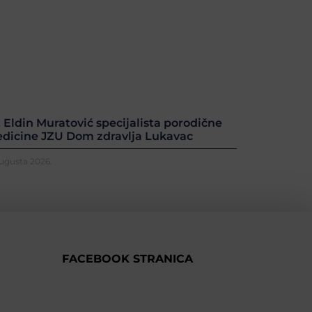
. Eldin Muratović specijalista porodične
dicine JZU Dom zdravlja Lukavac
Augusta 2026.
FACEBOOK STRANICA