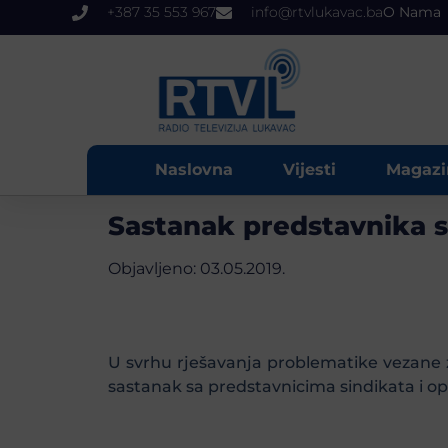
+387 35 553 967
info@rtvlukavac.ba
O Nama
Naslovna
Vijesti
Magazi
Sastanak predstavnika si
Objavljeno:
03.05.2019.
U svrhu rješavanja problematike vezane za
sastanak sa predstavnicima sindikata i o