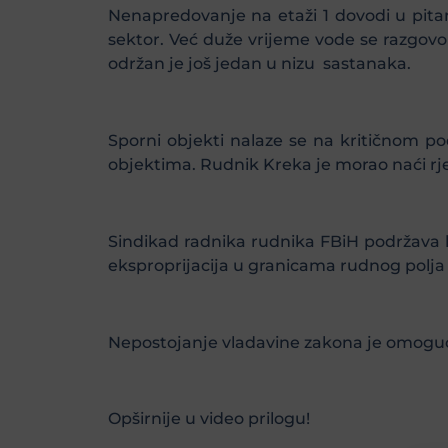
Nenapredovanje na etaži 1 dovodi u pitan
sektor. Već duže vrijeme vode se razgovor
održan je još jedan u nizu sastanaka.
Sporni objekti nalaze se na kritičnom p
objektima. Rudnik Kreka je morao naći rje
Sindikad radnika rudnika FBiH podržava 
eksproprijacija u granicama rudnog polja k
Nepostojanje vladavine zakona je omoguć
Opširnije u video prilogu!