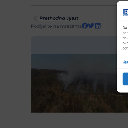
Prethodna vijest
Podijelite na mrežama
Da 
pri
da 
ovo
odr
Upr