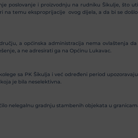
je poslovanje i proizvodnju na rudniku Šikulje, što ut
i na temu eksproprijacije ovog dijela, a da bi se doš
odručju, a općinska administracija nema ovlaštenja da
šenje, a ne adresirati ga na Općinu Lukavac.
kolege sa PK Šikulja i već određeni period upozorava
oja je bila neselektivna.
ilo nelegalnu gradnju stambenih objekata u granicama