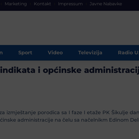
Marketing
Kontakt
Impressum
Javne Nabavke
n
Sport
Video
Televizija
Radio U
ndikata i općinske administraci
 izmještanje porodica sa I faze I etaže PK Šikulje dan
pćinske administracije na čelu sa načelnikm Edinom Del