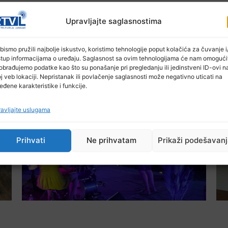
Upravljajte saglasnostima
bismo pružili najbolje iskustvo, koristimo tehnologije poput kolačića za čuvanje i/
stup informacijama o uređaju. Saglasnost sa ovim tehnologijama će nam omogući
obrađujemo podatke kao što su ponašanje pri pregledanju ili jedinstveni ID-ovi n
j veb lokaciji. Nepristanak ili povlačenje saglasnosti može negativno uticati na
Ostale novosti
eđene karakteristike i funkcije.
avljajte uslugama
Prihvati
Ne prihvatam
Prikaži podešavan