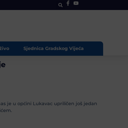
živo
Sjednica Gradskog Vijeća
je
as je u općini Lukavac upriličen još jedan
ićem.