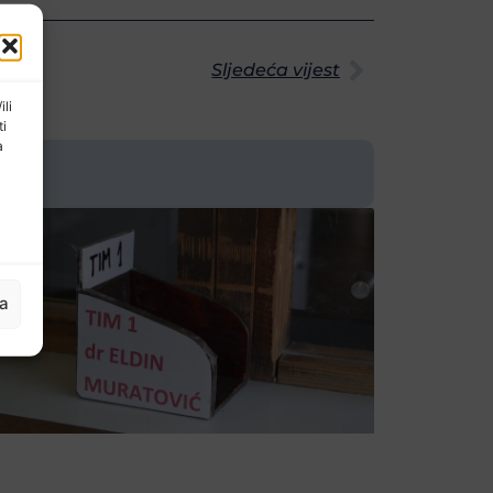
Sljedeća vijest
ili
ti
a
ja