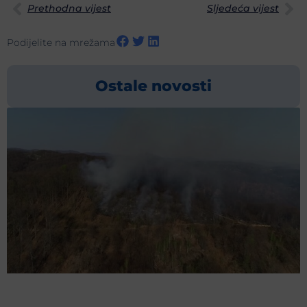
Prethodna vijest
Sljedeća vijest
Podijelite na mrežama
Ostale novosti