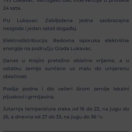
TVJ Lukavac: Vatrogasci bez intervencija u protekla
24 sata.
PU Lukavac: Zabilježena jedna saobraćajna
nezgoda i jedan ostali događaj.
Elektrodistribucija: Redovna isporuka električne
energije na području Grada Lukavac.
Danas u Krajini pretežno oblačno vrijeme, a u
ostatku zemlje sunčano uz malu do umjerenu
oblačnost.
Poslije podne i dio večeri širom zemlje lokalni
pljuskovi i grmljavina.
Jutarnja temperatura zraka od 16 do 22, na jugu do
26, a dnevna od 27 do 33, na jugu do 36 °c.