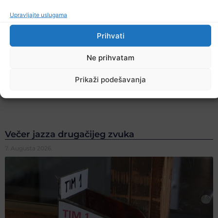
Upravljajte uslugama
Prihvati
Ne prihvatam
Prikaži podešavanja
Večer jazza drugačijeg zvuka
7. Augusta 2026.