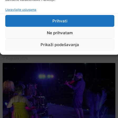
Upravljajte uslugama
Prihvati
Ne prihvatam
Prikaži podešavanja
U TK povećan broj požara
7. Augusta 2026.