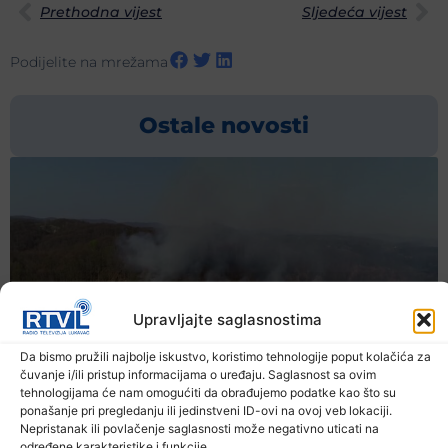
Prethodna vijest
Sljedeća vijest
Podijelite na mrežama
Ostale novosti
Upravljajte saglasnostima
Da bismo pružili najbolje iskustvo, koristimo tehnologije poput kolačića za
čuvanje i/ili pristup informacijama o uređaju. Saglasnost sa ovim
tehnologijama će nam omogućiti da obrađujemo podatke kao što su
ponašanje pri pregledanju ili jedinstveni ID-ovi na ovoj veb lokaciji.
Nepristanak ili povlačenje saglasnosti može negativno uticati na
određene karakteristike i funkcije.