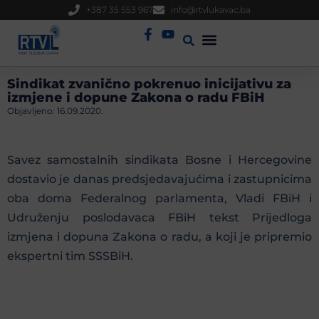
+387 35 553 967
info@rtvlukavac.ba
Radio Uživo
Sjednica Gradskog Vijeća
Sindikat zvanično pokrenuo inicijativu za
izmjene i dopune Zakona o radu FBiH
Objavljeno:
16.09.2020.
Savez samostalnih sindikata Bosne i Hercegovine
dostavio je danas predsjedavajućima i zastupnicima
oba doma Federalnog parlamenta, Vladi FBiH i
Udruženju poslodavaca FBiH tekst Prijedloga
izmjena i dopuna Zakona o radu, a koji je pripremio
ekspertni tim SSSBiH.