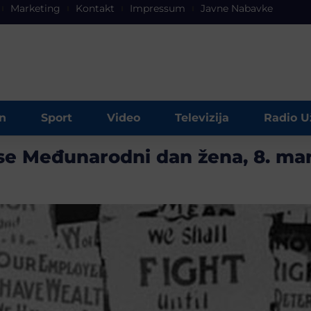
Marketing
Kontakt
Impressum
Javne Nabavke
n
Sport
Video
Televizija
Radio U
 se Međunarodni dan žena, 8. ma