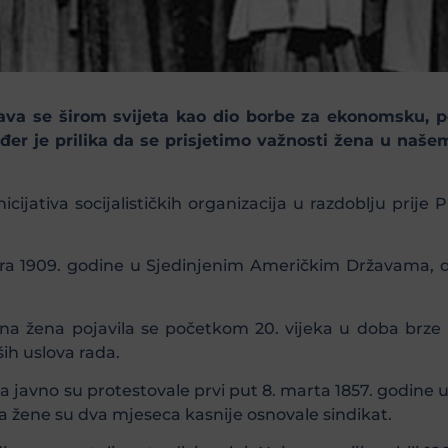
ava se širom svijeta kao dio borbe za ekonomsku, pol
r je prilika da se prisjetimo važnosti žena u našem 
cijativa socijalističkih organizacija u razdoblju prije
ara 1909. godine u Sjedinjenim Američkim Državama, dek
a žena pojavila se početkom 20. vijeka u doba brze in
ših uslova rada.
la javno su protestovale prvi put 8. marta 1857. godine 
, a žene su dva mjeseca kasnije osnovale sindikat.