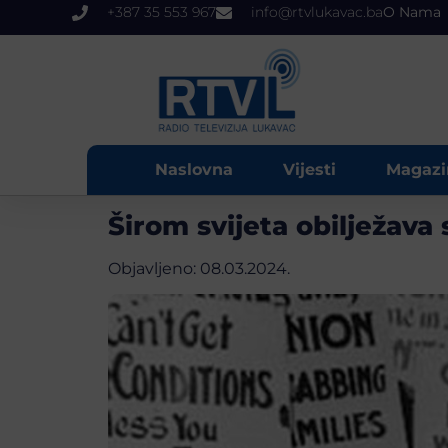
+387 35 553 967
info@rtvlukavac.ba
O Nama
Naslovna
Vijesti
Magazi
Širom svijeta obilježava
Objavljeno:
08.03.2024.