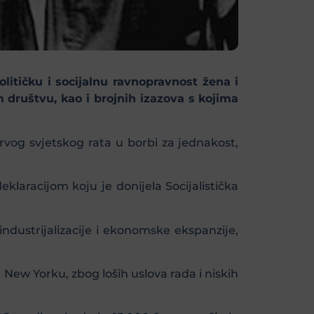
itičku i socijalnu ravnopravnost žena i
društvu, kao i brojnih izazova s kojima
 Prvog svjetskog rata u borbi za jednakost,
laracijom koju je donijela Socijalistička
dustrijalizacije i ekonomske ekspanzije,
u New Yorku, zbog loših uslova rada i niskih