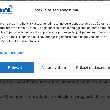
ma postali su tradicionalni. Najmasovniji su bili 19
eme, bolje plate i pravo glasa.
Upravljajte saglasnostima
držana je 1910. godine u Kopenhagenu u organizaciji
dlog Klare Cetkin, koja je bila članica Njemačke socijal
bismo pružili najbolje iskustvo, koristimo tehnologije poput kolačića za čuvanje i/
stup informacijama o uređaju. Saglasnost sa ovim tehnologijama će nam omogući
ježen je u Austriji, Danskoj, Njemačkoj i Švicarskoj.
obrađujemo podatke kao što su ponašanje pri pregledanju ili jedinstveni ID-ovi n
j veb lokaciji. Nepristanak ili povlačenje saglasnosti može negativno uticati na
žena u Rusiji bile su prvi stadijum ruske revolucije
eđene karakteristike i funkcije.
a feministkinja Aleksandra Kolontaj nagovorila je Vla
avljajte uslugama
a koristio se za obilježavanje “herojstva radnica”.
io svoju ideološku osnovu i postao je prilika muškar
Prihvati
Ne prihvatam
Prikaži podešavan
a je proglašena Međunarodnom godinom žene, zvanično 
ina Ujedinjenih naroda je rezolucijom proglasila 8. 