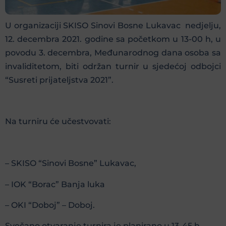
U organizaciji SKISO Sinovi Bosne Lukavac nedjelju,
12. decembra 2021. godine sa početkom u 13-00 h, u
povodu 3. decembra, Međunarodnog dana osoba sa
invaliditetom, biti održan turnir u sjedećoj odbojci
“Susreti prijateljstva 2021”.
Na turniru će učestvovati:
– SKISO “Sinovi Bosne” Lukavac,
– IOK “Borac” Banja luka
– OKI “Doboj” – Doboj.
Svečano otvaranje turnira je planirano u 13-45 h.