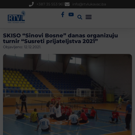
+387 35 553 967
info@rtvlukavac.ba
Radio Uživo
Sjednica Gradskog Vijeća
SKISO “Sinovi Bosne” danas organizuju
turnir “Susreti prijateljstva 2021”
Objavljeno:
12.12.2021.