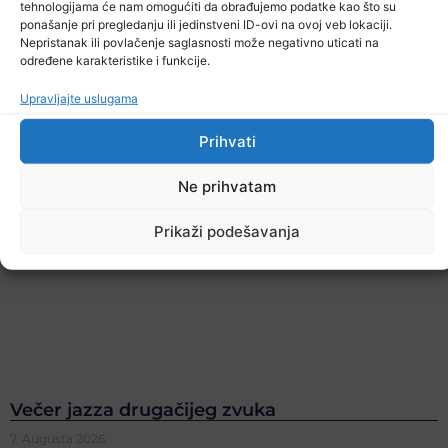
tehnologijama će nam omogućiti da obrađujemo podatke kao što su
ponašanje pri pregledanju ili jedinstveni ID-ovi na ovoj veb lokaciji.
Nepristanak ili povlačenje saglasnosti može negativno uticati na
određene karakteristike i funkcije.
Upravljajte uslugama
Prihvati
Ne prihvatam
Prikaži podešavanja
Večer jazza drugačijeg zvuka
7. Augusta 2026.