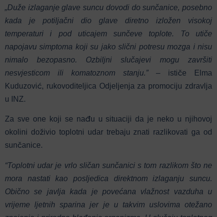
„Duže izlaganje glave suncu dovodi do sunčanice, posebno
kada je potiljačni dio glave diretno izložen visokoj
temperaturi i pod uticajem sunčeve toplote. To utiče
napojavu simptoma koji su jako slični potresu mozga i nisu
nimalo bezopasno. Ozbiljni slučajevi mogu završiti
nesvjesticom ili komatoznom stanju.” –
ističe Elma
Kuduzović, rukovoditeljica Odjeljenja za promociju zdravlja
u INZ.
Za sve one koji se nađu u situaciji da je neko u njihovoj
okolini doživio toplotni udar trebaju znati razlikovati ga od
sunčanice.
“Toplotni udar je vrlo sličan sunčanici s tom razlikom što ne
mora nastati kao posljedica direktnom izlaganju suncu.
Obično se javlja kada je povećana vlažnost vazduha u
vrijeme ljetnih sparina jer je u takvim uslovima otežano