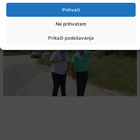
Dr. Eldin Muratović specijalista porodične
medicine JZU Dom zdravlja Lukavac
Prihvati
7. Augusta 2026.
Ne prihvatam
Prikaži podešavanja