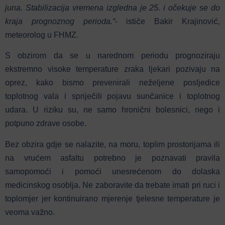
juna. Stabilizacija vremena izgledna je 25. i očekuje se do
kraja prognoznog perioda.“-
ističe Bakir Krajinović,
meteorolog u FHMZ.
S obzirom da se u narednom periodu prognoziraju
ekstremno visoke temperature zraka ljekari pozivaju na
oprez, kako bismo prevenirali neželjene posljedice
toplotnog vala i spriječili pojavu sunčanice i toplotnog
udara. U riziku su, ne samo hronični bolesnici, nego i
potpuno zdrave osobe.
Bez obzira gdje se nalazite, na moru, toplim prostorijama ili
na vrućem asfaltu potrebno je poznavati pravila
samopomoći i pomoći unesrećenom do dolaska
medicinskog osoblja. Ne zaboravite da trebate imati pri ruci i
toplomjer jer kontinuirano mjerenje tjelesne temperature je
veoma važno.