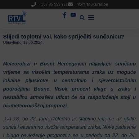
+387 35 553 967
info@rtvlukavac.ba
Radio Uživo
Sjednica Gradskog Vijeća
Slijedi toplotni val, kako spriječiti sunčanicu?
Objavljeno:
18.06.2024.
Meteorolozi u Bosni Hercegovini najavljuju sunčano
vrijeme sa visokim temperaturama zraka uz moguće
lokalne pljuskove u centralnim i sjeveroistočnim
područjima Bosne. Visok procent vlage u zraku i
nestabilna atmosfera uticat će na raspoloženje stoji u
biometeorološkoj prognozi.
„Od 18. do 22. juna izgledno je stabilno vrijeme uz obilje
sunca i ekstremno visoke temperature zraka. Nove padavine
i blago osvježenje prognozira se u periodu od 22. do 24.