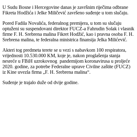
U Sudu Bosne i Hercegovine danas je završnim riječima odbrane
Fikreta Hodžića i Jelke Miličević završeno suđenje u tom slučaju.
Pored Fadila Novalića, federalnog premijera, u tom su slučaju
optuženi su suspendovani direktor FUCZ-a Fahrudin Solak i vlasnik
firme F. H. Srebrena malina Fikret Hodžić, kao i pravna osoba F. H.
Srebrena malina, te federalna ministrica finansija Jelka Milićević.
Akteri tog predmeta terete se u vezi s nabavkom 100 respiratora,
vrijednosti 10.530.000 KM, koje je, nakon proglašenja stanja
nesreće u FBiH uzrokovnog pandemijom koronavirusa u proljeće
2020. godine, za potrebe Federalne uprave Civilne zaštite (FUCZ)
iz Kine uvezla firma „F. H. Srebrena malina“.
Suđenje je trajalo duže od dvije godine.