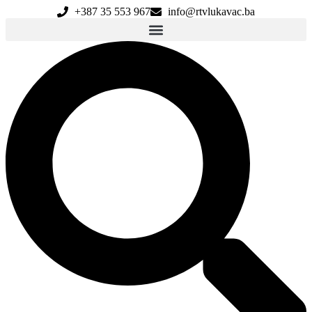
Skip
+387 35 553 967
info@rtvlukavac.ba
to
content