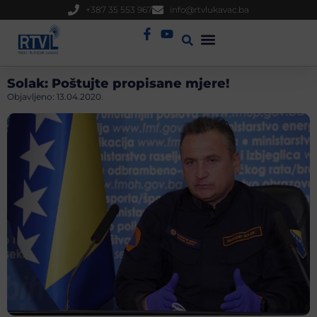
+387 35 553 967
info@rtvlukavac.ba
Radio Uživo
Sjednica Gradskog Vijeća
Solak: Poštujte propisane mjere!
Objavljeno:
13.04.2020.