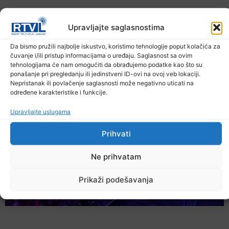
Upravljajte saglasnostima
Da bismo pružili najbolje iskustvo, koristimo tehnologije poput kolačića za
čuvanje i/ili pristup informacijama o uređaju. Saglasnost sa ovim
U TK povećan broj požara
tehnologijama će nam omogućiti da obrađujemo podatke kao što su
7. Augusta 2026.
ponašanje pri pregledanju ili jedinstveni ID-ovi na ovoj veb lokaciji.
Nepristanak ili povlačenje saglasnosti može negativno uticati na
određene karakteristike i funkcije.
Upravljajte uslugama
Prihvati
Ne prihvatam
Prikaži podešavanja