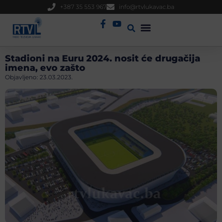
+387 35 553 967
info@rtvlukavac.ba
Radio Uživo
Sjednica Gradskog Vijeća
Stadioni na Euru 2024. nosit će drugačija
imena, evo zašto
Objavljeno:
23.03.2023.