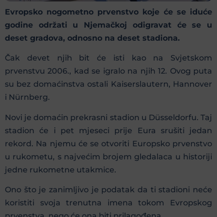
Evropsko nogometno prvenstvo koje će se iduće
godine održati u Njemačkoj odigravat će se u
deset gradova, odnosno na deset stadiona.
Čak devet njih bit će isti kao na Svjetskom
prvenstvu 2006., kad se igralo na njih 12. Ovog puta
su bez domaćinstva ostali Kaiserslautern, Hannover
i Nürnberg.
Novi je domaćin prekrasni stadion u Düsseldorfu. Taj
stadion će i pet mjeseci prije Eura srušiti jedan
rekord. Na njemu će se otvoriti Europsko prvenstvo
u rukometu, s najvećim brojem gledalaca u historiji
jedne rukometne utakmice.
Ono što je zanimljivo je podatak da ti stadioni neće
koristiti svoja trenutna imena tokom Evropskog
prvenstva, nego će ona biti prilagođena.