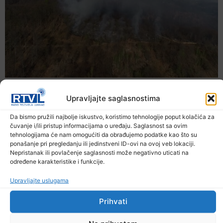
Upravljajte saglasnostima
Da bismo pružili najbolje iskustvo, koristimo tehnologije poput kolačića za
čuvanje i/ili pristup informacijama o uređaju. Saglasnost sa ovim
tehnologijama će nam omogućiti da obrađujemo podatke kao što su
ponašanje pri pregledanju ili jedinstveni ID-ovi na ovoj veb lokaciji.
Nepristanak ili povlačenje saglasnosti može negativno uticati na
određene karakteristike i funkcije.
Upravljajte uslugama
U TK povećan broj požara
Prihvati
7. Augusta 2026.