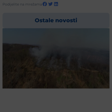
Podijelite na mrežama
Ostale novosti