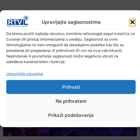
Upravljajte saglasnostima
Da bismo pružili najbolje iskustvo, koristimo tehnologije poput kolačića za
čuvanje i/ili pristup informacijama o uređaju. Saglasnost sa ovim
tehnologijama će nam omogućiti da obrađujemo podatke kao što su
U TK povećan broj požara
ponašanje pri pregledanju ili jedinstveni ID-ovi na ovoj veb lokaciji.
7. Augusta 2026.
Nepristanak ili povlačenje saglasnosti može negativno uticati na
određene karakteristike i funkcije.
Upravljajte uslugama
Prihvati
Ne prihvatam
Prikaži podešavanja