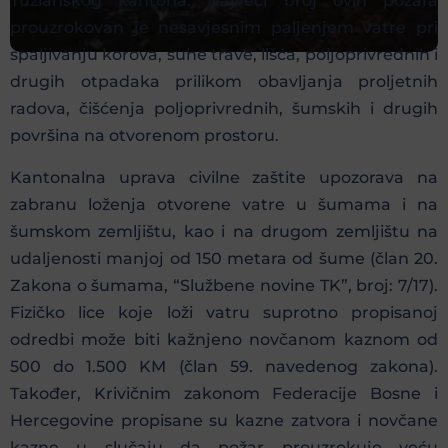
Tuzlanskog kantona. Najveći broj ovih požara
prouzrokovan je nesavjesnim paljenjem vatre pri
spaljivanju korova, suhe trave, lišća, poljoprivrednih i
drugih otpadaka prilikom obavljanja proljetnih
radova, čišćenja poljoprivrednih, šumskih i drugih
površina na otvorenom prostoru.
Kantonalna uprava civilne zaštite upozorava na
zabranu loženja otvorene vatre u šumama i na
šumskom zemljištu, kao i na drugom zemljištu na
udaljenosti manjoj od 150 metara od šume (član 20.
Zakona o šumama, “Službene novine TK”, broj: 7/17).
Fizičko lice koje loži vatru suprotno propisanoj
odredbi može biti kažnjeno novčanom kaznom od
500 do 1.500 KM (član 59. navedenog zakona).
Također, Krivičnim zakonom Federacije Bosne i
Hercegovine propisane su kazne zatvora i novčane
kazne u slučaju da požar prouzrokuje veću