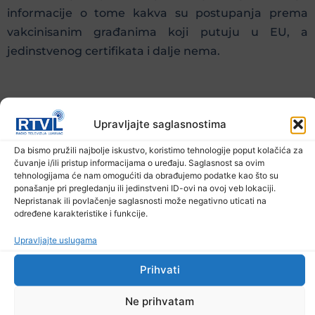
informacije o tome kakva su postupanja prema
vakcinisanim građanima koji putuju u EU, a
jedinstvenog certifikata i dalje nema.
Upravljajte saglasnostima
Da bismo pružili najbolje iskustvo, koristimo tehnologije poput kolačića za
čuvanje i/ili pristup informacijama o uređaju. Saglasnost sa ovim
tehnologijama će nam omogućiti da obrađujemo podatke kao što su
ponašanje pri pregledanju ili jedinstveni ID-ovi na ovoj veb lokaciji.
Građani koji odlaze u EU imaju probleme prilikom
Nepristanak ili povlačenje saglasnosti može negativno uticati na
određene karakteristike i funkcije.
ulaska u istu, s obzirom da moraju dodatno
obrazložiti zbog čega ulaze.
Upravljajte uslugama
Prihvati
Ne prihvatam