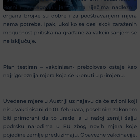
Bosni i Hercegovini, jer prema riječima nadležnih
organa brojke su dobre i za pooštravanjem mjera
nema potrebe. Ipak, ukoliko se desi skok zaraženih
mogućnost pritiska na građane za vakcinisanjem se
ne isključuje.
Plan testiran – vakcinisan- prebolovao ostaje kao
najrigoroznija mjera koja će krenuti u primjenu.
Uvedene mjere u Austriji uz najavu da će svi oni koji
nisu vakcinisani do 01. februara, posebnim zakonom
biti primorani da to urade, a u našoj zemlji šalju
podršku narodima u EU zbog novih mjera koje
pojedine zemlje preduzimaju. Obavezne vakcinacije,