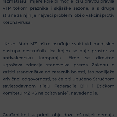
razmatraju i mjere koje bi mogle ići u pravcu pravila
VTP tokom praznika i skijaške sezone, a s druge
strane za njih je najveći problem lobi o vakcini protiv
koronavirusa.
“Krizni štab MZ oštro osuđuje svaki vid medijskih
nastupa nestručnih lica kojim se daje prostor za
antivakcersku kampanju, čime se direktno
ugrožava zdravlje stanovnika prema Zakonu o
zaštiti stanovništva od zaraznih bolesti, što podliježe
krivičnoj odgovornosti, te će biti upućeno Stručnom
savjetodavnom tijelu Federacije BiH i Etičkom
komitetu MZ KS na očitovanje”, navedeno je.
Građani koji su primili obje doze još uvijek nemaju