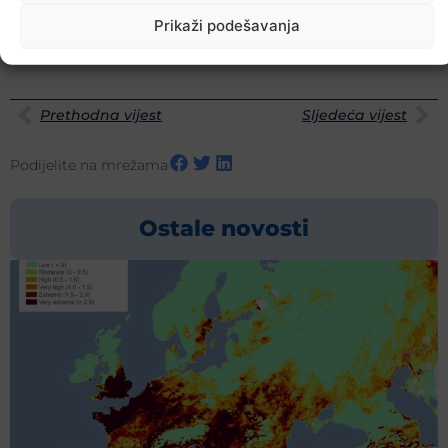
Prikaži podešavanja
Prethodna vijest
Sljedeća vijest
Podijelite na mrežama
Ostale novosti