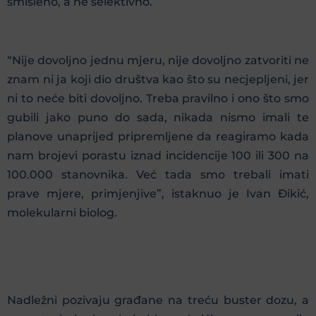
smisleno, a ne selektivno.
“Nije dovoljno jednu mjeru, nije dovoljno zatvoriti ne
znam ni ja koji dio društva kao što su necjepljeni, jer
ni to neće biti dovoljno. Treba pravilno i ono što smo
gubili jako puno do sada, nikada nismo imali te
planove unaprijed pripremljene da reagiramo kada
nam brojevi porastu iznad incidencije 100 ili 300 na
100.000 stanovnika. Već tada smo trebali imati
prave mjere, primjenjive”, istaknuo je Ivan Đikić,
molekularni biolog.
Nadležni pozivaju građane na treću buster dozu, a