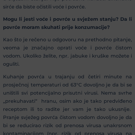
sirće da biste očistili voće i povrće.
Mogu li jesti voće i povrće u svježem stanju? Da li
povrće moram skuhati prije konzumacije?
Kao što je rečeno u odgovoru na prethodno pitanje,
veoma je značajno oprati voće i povrće čistom
vodom. Ukoliko želite, npr. jabuke i kruške možete i
oguliti.
Kuhanje povrća u trajanju od četiri minute na
prosječnoj temperaturi od 63°C dovoljno je da bi se
uništili svi potencijalno prisutni virusi. Nema svrhe
„prekuhavati“ hranu, osim ako je tako predviđeno
receptom ili to radite jer vam je tako ukusnije.
Pranje svježeg povrća čistom vodom dovoljno je da
bi se reducirao rizik od prenosa virusa unakrsnom
kontaminacijom (npr. rizik od prenosa virusa na