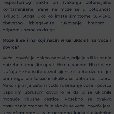
respiratornog trakta pri žvakanju potencijalno
kontaminirane hrane ne može se u potpunosti
isključiti. Stoga, ukoliko imate simptome COVID-19
obavezno izbjegavajte rukovanje hranom i
pripremu hrane za druge.
Može li se i na koji način virus ukloniti sa voća i
povrća?
Voće i povrće je, nakon nabavke, prije jela ili kuhanja
potrebno temeljito oprati čistom vodom. Ni u kojem
slučaju ne koristite dezinficijense ili deterdžente, jer
oni mogu biti toksični ukoliko se dobro ne isperu.
Nakon pranja čistom vodom, brisanje voća i povrća
papirnim ubrusom dovoljno je da bi se uklonile
moguće virusne čestice. Posebno se ovakvo
postupanje preporučuje ako će se voće i povrće jesti
u svježem stanju. Nije potrebno koristiti alkoholno