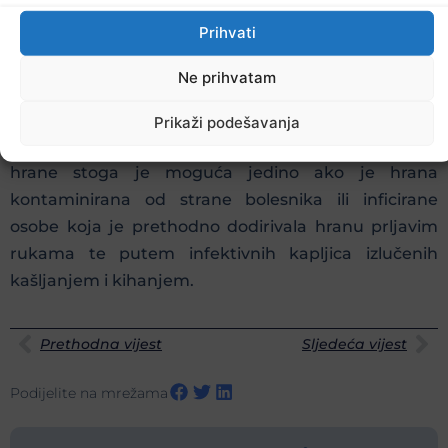
Da li se domaće životinje mogu razboljeti od
Prihvati
COVID-19 i zaraziti čovjeka?
Ne prihvatam
Trenutno nema dokaza da domaće životinje ili hrana
proizvedena od istih ima ulogu u prenosu virusa koji
Prikaži podešavanja
uzrokuje COVID-19. Bilo kakva transmisija putem
hrane stoga je moguća jedino ako je hrana
kontaminirana od strane bolesnika ili inficirane
osobe koja je prethodno dodirivala hranu prljavim
rukama te putem infektivnih kapljica izlučenih
kašljanjem i kihanjem.
Prethodna vijest
Sljedeća vijest
Podijelite na mrežama