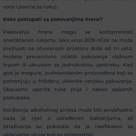
voće i povrće sa ruku).
Kako postupati sa pakovanjima hrane?
Pakovanja hrane mogu se kontaminirati
onečišćenim rukama. Iako virus 2019-nCoV ne može
preživjeti na otvorenom prostoru duže od tri sata,
možete preventivno očistiti pakovanje vlažnom
krpom ili ubrusom za jednokratnu upotrebu. Kad
god je moguće, prehrambenim proizvodima koji se
pohranjuju u frižideru, uklonite vanjsko pakovanje.
Obavezno operite ruke prije i nakon opisanih
postupaka.
Korištenje alkoholnog sirćeta može biti svrsishodno
kada je riječ o određenim bakterijama, ali
istraživanja su pokazala da je neefikasno za
uklanjanje virusa koji su rezistentniji.