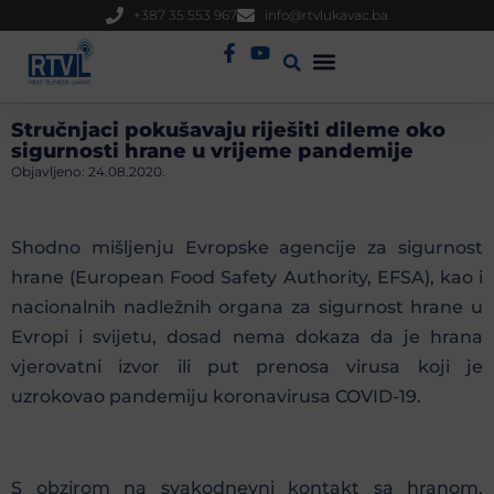
+387 35 553 967
info@rtvlukavac.ba
Radio Uživo
Sjednica Gradskog Vijeća
Stručnjaci pokušavaju riješiti dileme oko
sigurnosti hrane u vrijeme pandemije
Objavljeno:
24.08.2020.
Shodno mišljenju Evropske agencije za sigurnost
hrane (European Food Safety Authority, EFSA), kao i
nacionalnih nadležnih organa za sigurnost hrane u
Evropi i svijetu, dosad nema dokaza da je hrana
vjerovatni izvor ili put prenosa virusa koji je
uzrokovao pandemiju koronavirusa COVID-19.
S obzirom na svakodnevni kontakt sa hranom,