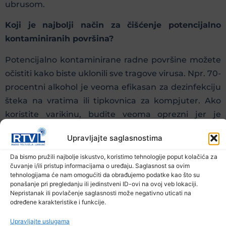
ubrusom.
Koji je najbolji način za čišćenje potencijalno
kontaminiranih površina?
Potencijalno kontaminirane radne površine možete
očistiti kako biste uklonili sve tragove virusa. Npr. 70-
procentni alkohol je veoma efikasan za dezinfekciju
šteka na vratima ili tipkovnica za kompjuter. Ako
koristite varikinu, budite veoma oprezni jer je
izuzetno oksidativna i može nagristi kožu i mukozne
Upravljajte saglasnostima
membrane te druge materijale.
Da bismo pružili najbolje iskustvo, koristimo tehnologije poput kolačića za
S obzirom da je telefon često u direktnom kontaktu
čuvanje i/ili pristup informacijama o uređaju. Saglasnost sa ovim
tehnologijama će nam omogućiti da obrađujemo podatke kao što su
sa vašim rukama i licem, on može biti glavni vektor
ponašanje pri pregledanju ili jedinstveni ID-ovi na ovoj veb lokaciji.
za prenos virusa. Ekran mobilnog telefona možete
Nepristanak ili povlačenje saglasnosti može negativno uticati na
određene karakteristike i funkcije.
dezinfikovati pomoću maramica za dezinfekciju ili
papirnih ubrusa natopljenih alkoholom.
Upravljajte uslugama