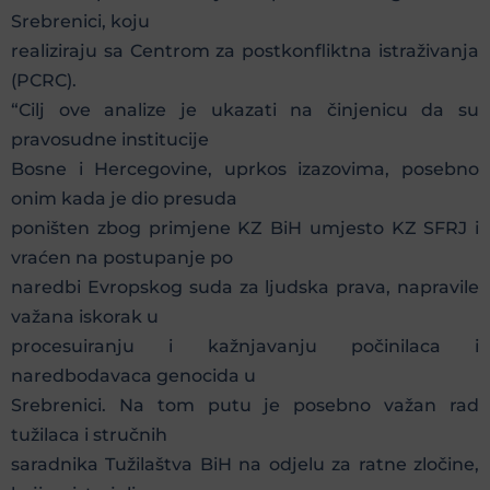
Srebrenici, koju
realiziraju sa Centrom za postkonfliktna istraživanja
(PCRC).
“Cilj ove analize je ukazati na činjenicu da su
pravosudne institucije
Bosne i Hercegovine, uprkos izazovima, posebno
onim kada je dio presuda
poništen zbog primjene KZ BiH umjesto KZ SFRJ i
vraćen na postupanje po
naredbi Evropskog suda za ljudska prava, napravile
važana iskorak u
procesuiranju i kažnjavanju počinilaca i
naredbodavaca genocida u
Srebrenici. Na tom putu je posebno važan rad
tužilaca i stručnih
saradnika Tužilaštva BiH na odjelu za ratne zločine,