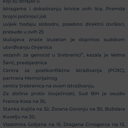
koji su istrajali u
istragama i dokazivanju krivice ovih lica. Premda
brojni počinioci još
uvijek hodaju slobodni, posebno direktni izvršioci,
presude u ovih 25
slučajeva znače izuzetan je doprinos sudskom
utvrđivanju činjenica
vezanih za genocid u Srebrenici”, kazala je Velma
Šarić, predsjednica
Centra za postkonfliktna istraživanja (PCRC),
partnera Memorijalnog
centra Srebrenica na ovom istraživanju.
Za zločine protiv čovječnosti, Sud BiH je osudio
Franca Kosa na 35,
Stanka Kojića na 32, Zorana Goronju na 30, Božidara
Kuvelju na 20,
Vlastimira Golijana na 15, Dragana Crnogorca na 13,