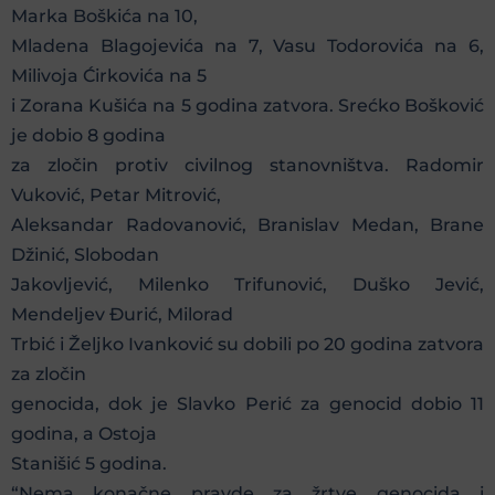
Marka Boškića na 10,
Mladena Blagojevića na 7, Vasu Todorovića na 6,
Milivoja Ćirkovića na 5
i Zorana Kušića na 5 godina zatvora. Srećko Bošković
je dobio 8 godina
za zločin protiv civilnog stanovništva. Radomir
Vuković, Petar Mitrović,
Aleksandar Radovanović, Branislav Medan, Brane
Džinić, Slobodan
Jakovljević, Milenko Trifunović, Duško Jević,
Mendeljev Đurić, Milorad
Trbić i Željko Ivanković su dobili po 20 godina zatvora
za zločin
genocida, dok je Slavko Perić za genocid dobio 11
godina, a Ostoja
Stanišić 5 godina.
“Nema konačne pravde za žrtve genocida i