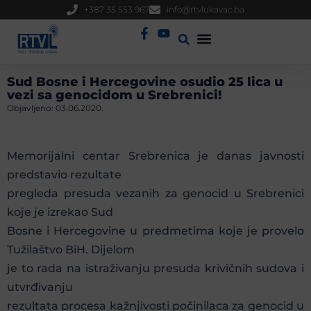
+387 35 553 967
info@rtvlukavac.ba
Radio Uživo
Sjednica Gradskog Vijeća
Sud Bosne i Hercegovine osudio 25 lica u
vezi sa genocidom u Srebrenici!
Objavljeno:
03.06.2020.
Memorijalni centar Srebrenica je danas javnosti
predstavio rezultate
pregleda presuda vezanih za genocid u Srebrenici
koje je izrekao Sud
Bosne i Hercegovine u predmetima koje je provelo
Tužilaštvo BiH. Dijelom
je to rada na istraživanju presuda krivičnih sudova i
utvrđivanju
rezultata procesa kažnjivosti počinilaca za genocid u