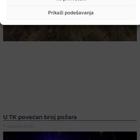
Prikaži podešavanja
U TK povećan broj požara
7. Augusta 2026.