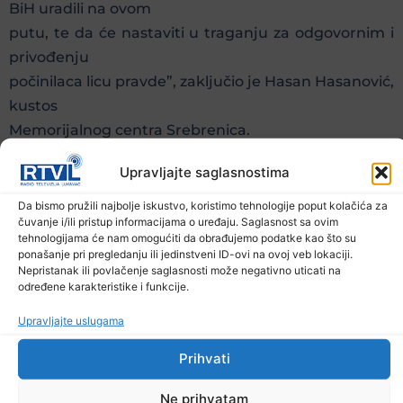
BiH uradili na ovom
putu, te da će nastaviti u traganju za odgovornim i
privođenju
počinilaca licu pravde”, zaključio je Hasan Hasanović,
kustos
Memorijalnog centra Srebrenica.
Upravljajte saglasnostima
Prethodna vijest
Sljedeća vijest
Da bismo pružili najbolje iskustvo, koristimo tehnologije poput kolačića za
Podijelite na mrežama
čuvanje i/ili pristup informacijama o uređaju. Saglasnost sa ovim
tehnologijama će nam omogućiti da obrađujemo podatke kao što su
ponašanje pri pregledanju ili jedinstveni ID-ovi na ovoj veb lokaciji.
Nepristanak ili povlačenje saglasnosti može negativno uticati na
Ostale novosti
određene karakteristike i funkcije.
Upravljajte uslugama
Prihvati
Ne prihvatam