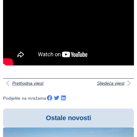
Prethodna vijest
Sljedeća vijest
Podijelite na mrežama
Ostale novosti