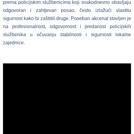
prema policijskim službenicima koji svakodnevno obavljaju
odgovoran i zahtjevan posao, često izlažući vlastitu
sigurnost kako bi zaštitili druge. Poseban akcenat stavljen je
na profesionalnost, odgovornost i predanost policijskih
službenika u očuvanju stabilnosti i sigurnosti lokalne
zajednice.