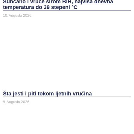
Sunčano i vruće širom BiH, najviša dnevna
temperatura do 39 stepeni °C
10. Augusta 2026.
Šta jesti i piti tokom ljetnih vrućina
9. Augusta 2026.