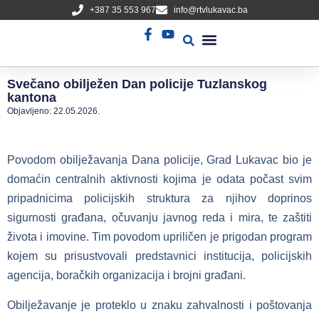
+387 35 553 967
info@rtvlukavac.ba
Radio Uživo
Sjednica Gradskog Vijeća
Svečano obilježen Dan policije Tuzlanskog
kantona
Objavljeno:
22.05.2026.
Povodom obilježavanja Dana policije, Grad Lukavac bio je
domaćin centralnih aktivnosti kojima je odata počast svim
pripadnicima policijskih struktura za njihov doprinos
sigurnosti građana, očuvanju javnog reda i mira, te zaštiti
života i imovine. Tim povodom upriličen je prigodan program
kojem su prisustvovali predstavnici institucija, policijskih
agencija, boračkih organizacija i brojni građani.
Obilježavanje je proteklo u znaku zahvalnosti i poštovanja